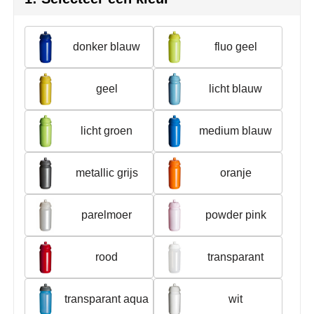
Join the pipe
Sportkleding
Kambukka
Tassen
donker blauw
fluo geel
Lipton
Veiligheid, auto & fiets
geel
licht blauw
MagLite
Vrije tijd, spellen & outdoor
licht groen
medium blauw
Marksman
Werkkleding & bedrijfskleding
Marvin's
metallic grijs
oranje
Mentos
parelmoer
powder pink
Mepal
rood
transparant
MiniMAX
Moleskine
transparant aqua
wit