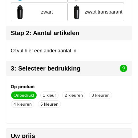
NoStress
zwart
zwart transparant
Ocean Bottle
Stap 2: Aantal artikelen
Orrefors
Parker pennen
Of vul hier een ander aantal in:
Peekay
3: Selecteer bedrukking
Philips
Op product
Retulp
Onbedrukt
1
2
3
Senator
4
5
Skross
Sophie Muval
Uw prijs