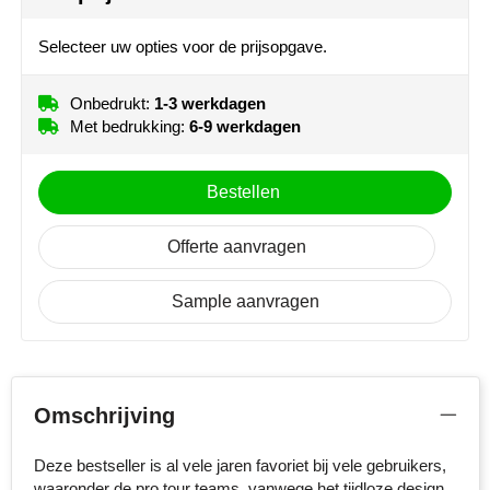
Stanley
Selecteer uw opties voor de prijsopgave.
Stilolinea
Onbedrukt:
1-3 werkdagen
Met bedrukking:
6-9 werkdagen
STORMaxi
Swiss Peak
Bestellen
TACX
Offerte aanvragen
The One Towelling
Sample aanvragen
Victorinox
Vinga
Omschrijving
Waterman
Deze bestseller is al vele jaren favoriet bij vele gebruikers,
waaronder de pro tour teams, vanwege het tijdloze design