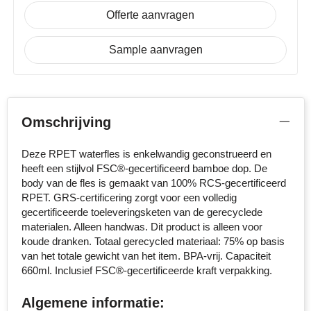
dop (20 x 10 mm)
Offerte aanvragen
Stanley
Onbedrukt
1
2
3
4
5
Graveren
Sample aanvragen
Stilolinea
artikel bovenzijde (30 x 30 mm)
STORMaxi
Onbedrukt
1
2
3
4
5
Swiss Peak
Omschrijving
artikel voorzijde midden (25 x 60 mm)
TACX
Deze RPET waterfles is enkelwandig geconstrueerd en
Onbedrukt
1
2
3
heeft een stijlvol FSC®-gecertificeerd bamboe dop. De
The One Towelling
body van de fles is gemaakt van 100% RCS-gecertificeerd
4
5
RPET. GRS-certificering zorgt voor een volledig
Victorinox
gecertificeerde toeleveringsketen van de gerecyclede
artikel bovenzijde (35 x 35 mm)
materialen. Alleen handwas. Dit product is alleen voor
Onbedrukt
Graveren
koude dranken. Totaal gerecycled materiaal: 75% op basis
Vinga
van het totale gewicht van het item. BPA-vrij. Capaciteit
660ml. Inclusief FSC®-gecertificeerde kraft verpakking.
artikel (229 x 140 mm)
Waterman
Onbedrukt
Full colour
Algemene informatie: