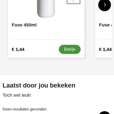
Fuse 450ml
Fuse 4
€ 1,44
€ 1,44
Bekijk
Laatst door jou bekeken
Toch wel leuk!
Geen resultaten gevonden.