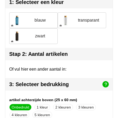
Join the pipe
Sportkleding
1: Selecteer een kleur
Kambukka
Tassen
blauw
transparant
Lipton
Veiligheid, auto & fiets
zwart
MagLite
Vrije tijd, spellen & outdoor
Marksman
Werkkleding & bedrijfskleding
Stap 2: Aantal artikelen
Marvin's
Of vul hier een ander aantal in:
Mentos
3: Selecteer bedrukking
Mepal
MiniMAX
artikel achterzijde boven (25 x 60 mm)
Onbedrukt
1
2
3
Moleskine
4
5