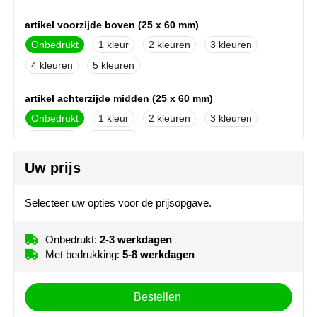
NoStress
artikel voorzijde boven (25 x 60 mm)
Ocean Bottle
Onbedrukt
1
2
3
4
5
Orrefors
artikel achterzijde midden (25 x 60 mm)
Parker pennen
Onbedrukt
1
2
3
4
5
Peekay
Uw prijs
artikel voorzijde onder (25 x 60 mm)
Philips
Onbedrukt
1
2
3
Selecteer uw opties voor de prijsopgave.
Retulp
4
5
Senator
Onbedrukt:
2-3 werkdagen
artikel achterzijde beneden (25 x 60 mm)
Met bedrukking:
5-8 werkdagen
Onbedrukt
1
2
3
Skross
4
5
Bestellen
Sophie Muval