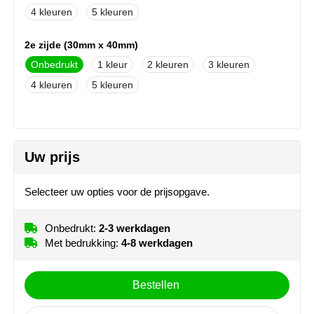
NoStress
4
5
Ocean Bottle
2e zijde (30mm x 40mm)
Onbedrukt
1
2
3
Orrefors
4
5
Parker pennen
Peekay
Uw prijs
Philips
Selecteer uw opties voor de prijsopgave.
Retulp
Onbedrukt:
2-3 werkdagen
Senator
Met bedrukking:
4-8 werkdagen
Skross
Bestellen
Sophie Muval