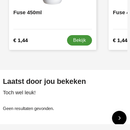
Fuse 450ml
Fuse 4
€ 1,44
€ 1,44
Bekijk
Laatst door jou bekeken
Toch wel leuk!
Geen resultaten gevonden.