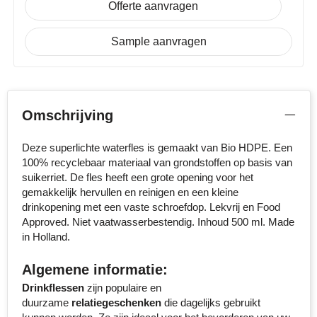
Offerte aanvragen
Stanley
Sample aanvragen
Stilolinea
STORMaxi
Omschrijving
Swiss Peak
Deze superlichte waterfles is gemaakt van Bio HDPE. Een
TACX
100% recyclebaar materiaal van grondstoffen op basis van
suikerriet. De fles heeft een grote opening voor het
The One Towelling
gemakkelijk hervullen en reinigen en een kleine
drinkopening met een vaste schroefdop. Lekvrij en Food
Victorinox
Approved. Niet vaatwasserbestendig. Inhoud 500 ml. Made
in Holland.
Vinga
Algemene informatie:
Waterman
Drinkflessen
zijn populaire en
duurzame
relatiegeschenken
die dagelijks gebruikt