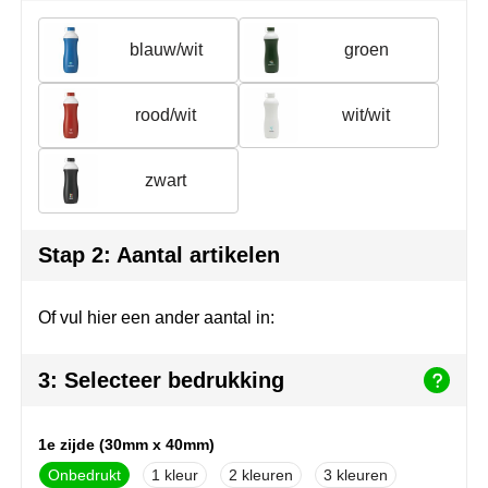
Join the pipe
Sportkleding
blauw/wit
groen
Kambukka
Tassen
Lipton
Veiligheid, auto & fiets
rood/wit
wit/wit
MagLite
Vrije tijd, spellen & outdoor
zwart
Marksman
Werkkleding & bedrijfskleding
Stap 2: Aantal artikelen
Marvin's
Mentos
Of vul hier een ander aantal in:
Mepal
3: Selecteer bedrukking
MiniMAX
1e zijde (30mm x 40mm)
Moleskine
Onbedrukt
1
2
3