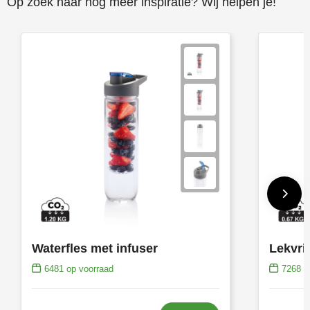
Op zoek naar nog meer inspiratie? Wij helpen je!
Waterfles met infuser
6481
op voorraad
7268
op