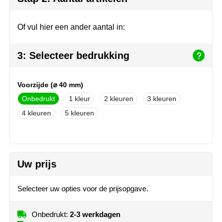
NoStress
Of vul hier een ander aantal in:
Ocean Bottle
Orrefors
3: Selecteer bedrukking
Parker pennen
Voorzijde (⌀ 40 mm)
Onbedrukt
1
2
3
Peekay
4
5
Philips
Retulp
Uw prijs
Senator
Selecteer uw opties voor de prijsopgave.
Skross
Sophie Muval
Onbedrukt:
2-3 werkdagen