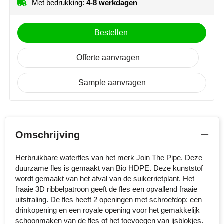
Met bedrukking:
4-8 werkdagen
Stanley
Bestellen
Stilolinea
Offerte aanvragen
STORMaxi
Sample aanvragen
Swiss Peak
TACX
The One Towelling
Omschrijving
Victorinox
Herbruikbare waterfles van het merk Join The Pipe. Deze
duurzame fles is gemaakt van Bio HDPE. Deze kunststof
Vinga
wordt gemaakt van het afval van de suikerrietplant. Het
fraaie 3D ribbelpatroon geeft de fles een opvallend fraaie
Waterman
uitstraling. De fles heeft 2 openingen met schroefdop: een
drinkopening en een royale opening voor het gemakkelijk
schoonmaken van de fles of het toevoegen van ijsblokjes.