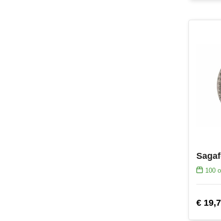
100
o
€ 19,