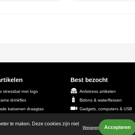
rtikelen
Best bezocht
 stressbal met logo
Antistress artikelen
ame drinkfles
Bidons & waterflessen
rade katoenen draagtas
Gadgets, computers & USB
yclede aluminium powerbank
Goedkope regenponcho's
eter te maken. Deze cookies zijn niet
slo met rondom bedrukking
Promotiekleding
Weigeren
 alle bestsellers
Mokken, glazen & keramiek