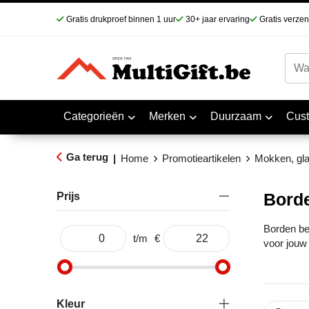
Gratis drukproef binnen 1 uur
30+ jaar ervaring
Gratis verze
Categorieën
Merken
Duurzaam
Cus
Ga terug
|
Home
Promotieartikelen
Mokken, gl
Bord
Prijs
Borden bed
t/m
€
voor jouw
Kleur