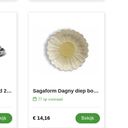
VINGA Nomimono bord 26.5 cm, set van 2 stuks
Sagaform Dagny diep bord Ø27cm
77
op voorraad
€ 14,16
kijk
Bekijk