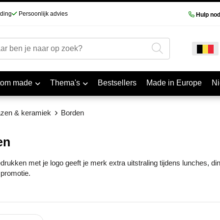
nding
Persoonlijk advies
Hulp nod
tom made
Thema's
Bestsellers
Made in Europe
N
azen & keramiek
Borden
en
rukken met je logo geeft je merk extra uitstraling tijdens lunches, din
 promotie.