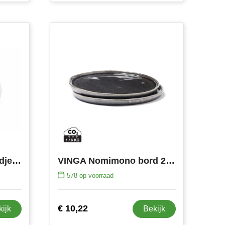
Sagaform Picknickbordjes 4 stuks
VINGA Nomimono bord 20 cm, set van 2 stuks
578
op voorraad
€ 10,22
kijk
Bekijk