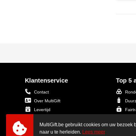
Klantenservice
Top 5 a
Contact
Ronde
Over MultiGift
Duurz
Levertijd
Fairt
Verzending & Bezorging
Gerec
MultiGift.be gebruikt cookies om uw bezoek b
Logo aanleveren voor bedrukken
Mok O
naar u te herleiden.
Lees meer
Betaalinformatie
Bekijk