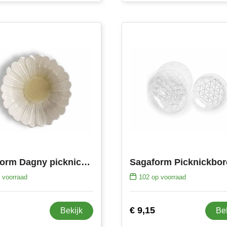
Sagaform Dagny picknickbord Ø20cm
 voorraad
102
op voorraad
€ 9,15
Bekijk
Be