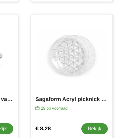
Ukiyo dinerborden set van 2
Sagaform Acryl picknick groot bord set van 2 Ø26cm
29
op voorraad
€ 8,28
kijk
Bekijk