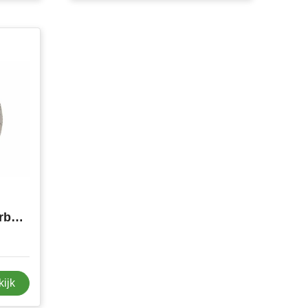
Sagaform Ditte serveerbord
kijk