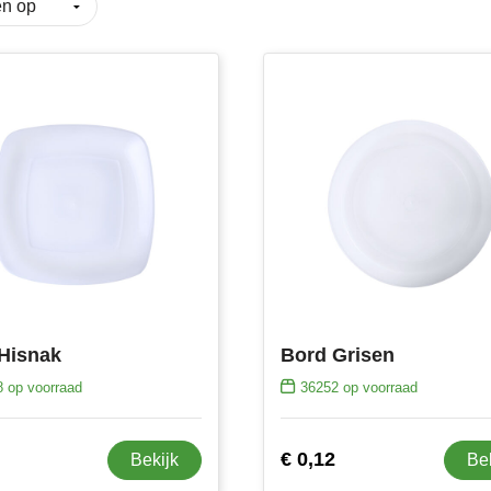
Hisnak
Bord Grisen
8
op voorraad
36252
op voorraad
€ 0,12
Bekijk
Be