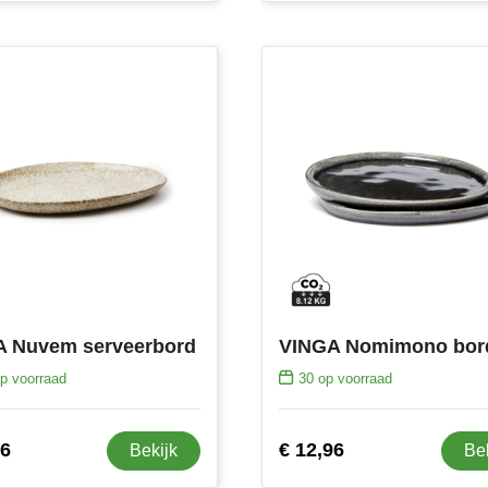
 Nuvem serveerbord
p voorraad
30
op voorraad
96
€ 12,96
Bekijk
Be