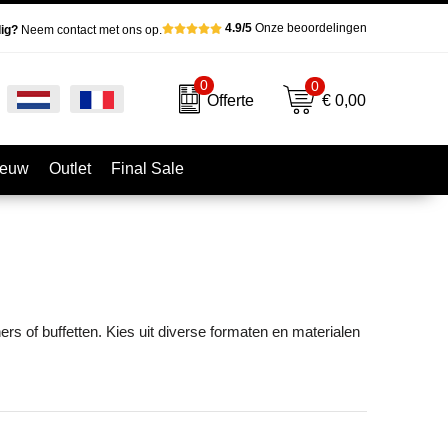
4.9/5
Onze beoordelingen
ig?
Neem contact met ons op.
0
0
€ 0,00
Offerte
ieuw
Outlet
Final Sale
ers of buffetten. Kies uit diverse formaten en materialen