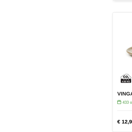
VINGA
433
o
€ 12,