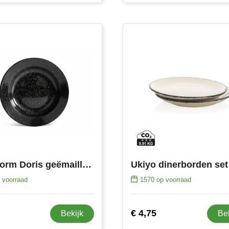
Sagaform Doris geëmailleerd bord
 voorraad
1570
op voorraad
€ 4,75
Bekijk
Be