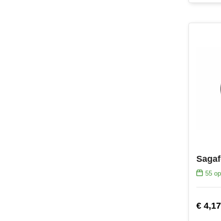
55
op
€ 4,17