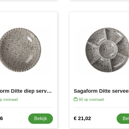
Sagaform Ditte diep serveerbord
p voorraad
60
op voorraad
76
€ 21,02
Bekijk
Be