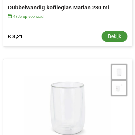
Dubbelwandig koffieglas Marian 230 ml
Stanley
4735
op voorraad
Stilolinea
€ 3,21
STORMaxi
Bekijk
Swiss Peak
TACX
The One Towelling
Victorinox
Vinga
Waterman