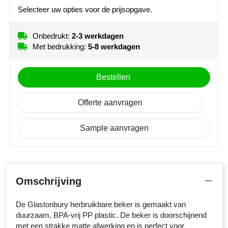
NoStress
Selecteer uw opties voor de prijsopgave.
Ocean Bottle
Onbedrukt:
2-3 werkdagen
Met bedrukking:
5-8 werkdagen
Orrefors
Bestellen
Parker pennen
Peekay
Offerte aanvragen
Philips
Sample aanvragen
Retulp
Senator
Omschrijving
Skross
De Glastonbury herbruikbare beker is gemaakt van
duurzaam, BPA-vrij PP plastic. De beker is doorschijnend
Sophie Muval
met een strakke matte afwerking en is perfect voor