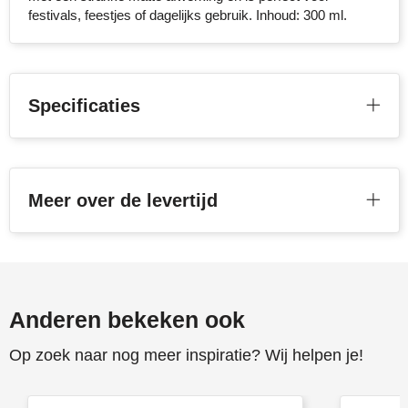
festivals, feestjes of dagelijks gebruik. Inhoud: 300 ml.
Stanley
Stilolinea
Specificaties
STORMaxi
Swiss Peak
TACX
Meer over de levertijd
The One Towelling
Victorinox
Anderen bekeken ook
Vinga
Op zoek naar nog meer inspiratie? Wij helpen je!
Waterman