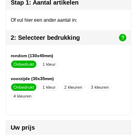
Join the pipe
Sportkleding
Stap 1: Aantal artikelen
Kambukka
Tassen
Of vul hier een ander aantal in:
Lipton
Veiligheid, auto & fiets
2: Selecteer bedrukking
MagLite
Vrije tijd, spellen & outdoor
rondom (130x40mm)
Marksman
Werkkleding & bedrijfskleding
Onbedrukt
1
Marvin's
voorzijde (30x35mm)
Mentos
Onbedrukt
1
2
3
4
Mepal
MiniMAX
Uw prijs
Moleskine