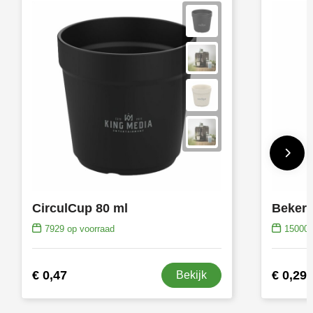
CirculCup 80 ml
Beker 
7929
op voorraad
15000
€ 0,47
€ 0,29
Bekijk