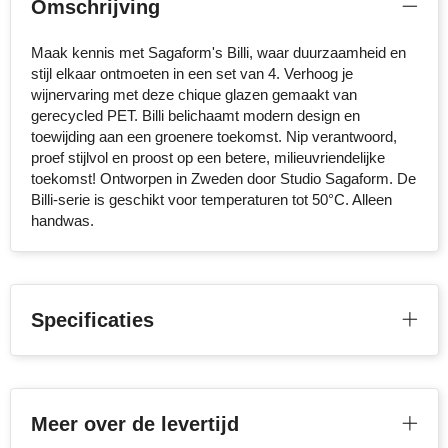
Omschrijving
NoStress
Maak kennis met Sagaform's Billi, waar duurzaamheid en
Ocean Bottle
stijl elkaar ontmoeten in een set van 4. Verhoog je
wijnervaring met deze chique glazen gemaakt van
Orrefors
gerecycled PET. Billi belichaamt modern design en
toewijding aan een groenere toekomst. Nip verantwoord,
Parker pennen
proef stijlvol en proost op een betere, milieuvriendelijke
toekomst! Ontworpen in Zweden door Studio Sagaform. De
Billi-serie is geschikt voor temperaturen tot 50°C. Alleen
Peekay
handwas.
Philips
Retulp
Specificaties
Senator
Skross
Meer over de levertijd
Sophie Muval