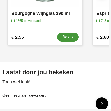
Bourgogne Wijnglas 290 ml
Esprit
1865
op voorraad
748
op 
€ 2,55
€ 2,68
Bekijk
Laatst door jou bekeken
Toch wel leuk!
Geen resultaten gevonden.