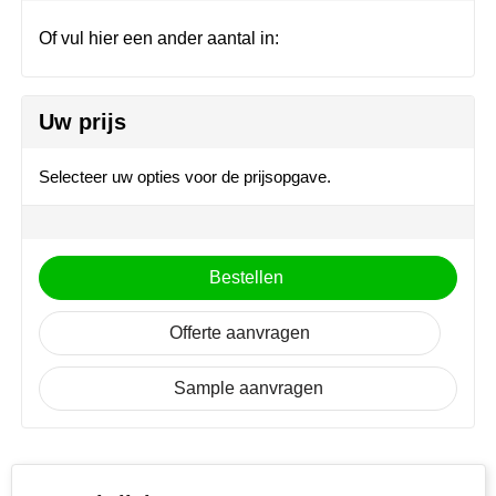
Join the pipe
Sportkleding
Of vul hier een ander aantal in:
Kambukka
Tassen
Lipton
Veiligheid, auto & fiets
Uw prijs
MagLite
Vrije tijd, spellen & outdoor
Selecteer uw opties voor de prijsopgave.
Marksman
Werkkleding & bedrijfskleding
Marvin's
Bestellen
Mentos
Offerte aanvragen
Mepal
Sample aanvragen
MiniMAX
Moleskine