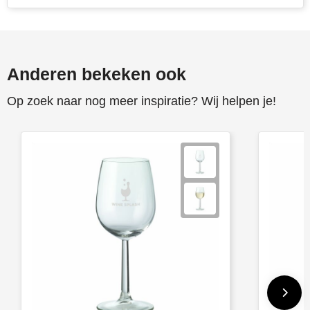
Stanley
Stilolinea
Anderen bekeken ook
STORMaxi
Op zoek naar nog meer inspiratie? Wij helpen je!
Swiss Peak
TACX
The One Towelling
Victorinox
Vinga
Waterman