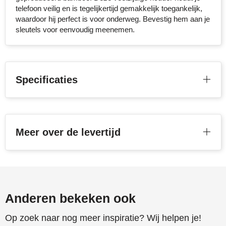
telefoon veilig en is tegelijkertijd gemakkelijk toegankelijk,
Stanley
waardoor hij perfect is voor onderweg. Bevestig hem aan je
sleutels voor eenvoudig meenemen.
Stilolinea
STORMaxi
Specificaties
Swiss Peak
TACX
The One Towelling
Meer over de levertijd
Victorinox
Vinga
Anderen bekeken ook
Waterman
Op zoek naar nog meer inspiratie? Wij helpen je!