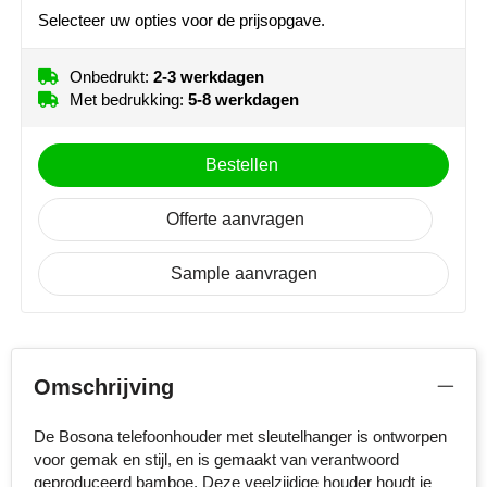
NoStress
Selecteer uw opties voor de prijsopgave.
Ocean Bottle
Onbedrukt:
2-3 werkdagen
Met bedrukking:
5-8 werkdagen
Orrefors
Bestellen
Parker pennen
Peekay
Offerte aanvragen
Philips
Sample aanvragen
Retulp
Senator
Omschrijving
Skross
De Bosona telefoonhouder met sleutelhanger is ontworpen
voor gemak en stijl, en is gemaakt van verantwoord
Sophie Muval
geproduceerd bamboe. Deze veelzijdige houder houdt je