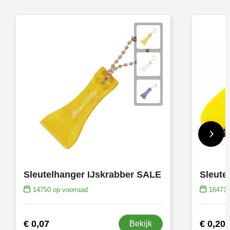
Sleutelhanger IJskrabber SALE
Sleute
14750
op voorraad
16471
€ 0,07
€ 0,20
Bekijk