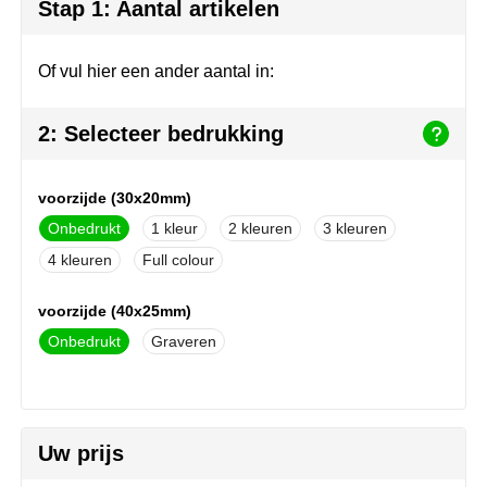
Join the pipe
Sportkleding
Stap 1: Aantal artikelen
Kambukka
Tassen
Of vul hier een ander aantal in:
Lipton
Veiligheid, auto & fiets
2: Selecteer bedrukking
MagLite
Vrije tijd, spellen & outdoor
voorzijde (30x20mm)
Marksman
Werkkleding & bedrijfskleding
Onbedrukt
1
2
3
Marvin's
4
Full colour
Mentos
voorzijde (40x25mm)
Onbedrukt
Graveren
Mepal
MiniMAX
Uw prijs
Moleskine