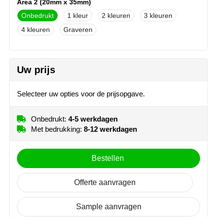
Area 2 (20mm x 35mm)
NoStress
Onbedrukt
1
2
3
4
Graveren
Ocean Bottle
Orrefors
Uw prijs
Parker pennen
Selecteer uw opties voor de prijsopgave.
Peekay
Onbedrukt:
4-5 werkdagen
Philips
Met bedrukking:
8-12 werkdagen
Retulp
Bestellen
Senator
Offerte aanvragen
Skross
Sample aanvragen
Sophie Muval