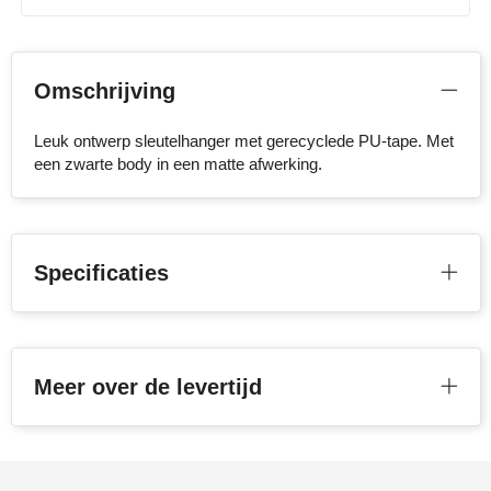
Stanley
Stilolinea
Omschrijving
STORMaxi
Leuk ontwerp sleutelhanger met gerecyclede PU-tape. Met
een zwarte body in een matte afwerking.
Swiss Peak
TACX
Specificaties
The One Towelling
Victorinox
Vinga
Meer over de levertijd
Waterman