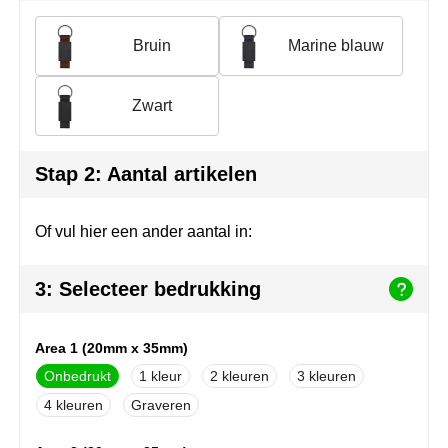
Join the pipe
Sportkleding
Bruin
Marine blauw
Kambukka
Tassen
Lipton
Veiligheid, auto & fiets
Zwart
MagLite
Vrije tijd, spellen & outdoor
Stap 2: Aantal artikelen
Marksman
Werkkleding & bedrijfskleding
Of vul hier een ander aantal in:
Marvin's
Mentos
3: Selecteer bedrukking
Mepal
Area 1 (20mm x 35mm)
MiniMAX
Onbedrukt
1
2
3
4
Graveren
Moleskine