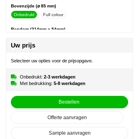
NoStress
Bovenzijde (⌀ 85 mm)
Onbedrukt
Full colour
Ocean Bottle
Rondom (314mm x 54mm)
Orrefors
Onbedrukt
Full colour
Uw prijs
Parker pennen
Selecteer uw opties voor de prijsopgave.
Peekay
Philips
Onbedrukt:
2-3 werkdagen
Met bedrukking:
5-8 werkdagen
Retulp
Bestellen
Senator
Offerte aanvragen
Skross
Sample aanvragen
Sophie Muval