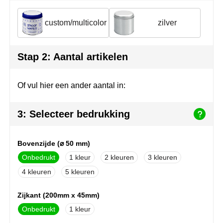
Join the pipe
Sportkleding
custom/multicolor
zilver
Kambukka
Tassen
Lipton
Veiligheid, auto & fiets
Stap 2: Aantal artikelen
MagLite
Vrije tijd, spellen & outdoor
Of vul hier een ander aantal in:
Marksman
Werkkleding & bedrijfskleding
3: Selecteer bedrukking
Marvin's
Mentos
Bovenzijde (⌀ 50 mm)
Onbedrukt
1
2
3
Mepal
4
5
MiniMAX
Zijkant (200mm x 45mm)
Moleskine
Onbedrukt
1