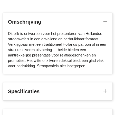
Stanley
Stilolinea
Omschrijving
STORMaxi
Dit blik is ontworpen voor het presenteren van Hollandse
stroopwafels in een opvallend en herbruikbaar formaat.
Swiss Peak
Verkrijgbaar met een traditioneel Hollands patroon of in een
strakke zilveren uitvoering — beide bieden een
TACX
aantrekkelijke presentatie voor relatiegeschenken en
promoties. Het witte of zilveren deksel biedt een glad vlak
voor bedrukking. Stroopwafels niet inbegrepen.
The One Towelling
Victorinox
Vinga
Specificaties
Waterman