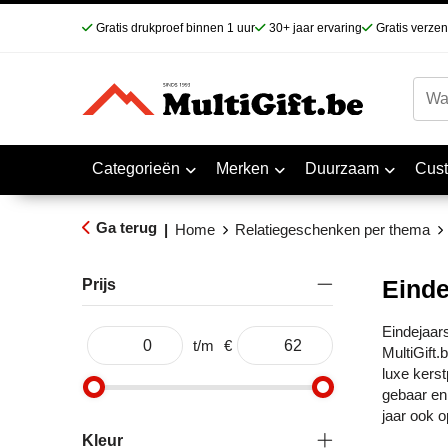
Gratis drukproef binnen 1 uur
30+ jaar ervaring
Gratis verze
Categorieën
Merken
Duurzaam
Cus
Ga terug
|
Home
Relatiegeschenken per thema
Einde
Prijs
Eindejaar
t/m
€
MultiGift.
luxe kers
gebaar en 
jaar ook 
Kleur