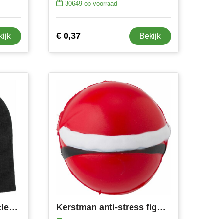
30649
op voorraad
€ 0,37
kijk
Bekijk
Muts Jayden | Gerecycled | Gebreid
Kerstman anti-stress figuur Harris