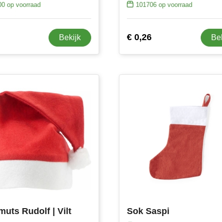
00
op voorraad
101706
op voorraad
€ 0,26
Bekijk
Be
muts Rudolf | Vilt
Sok Saspi