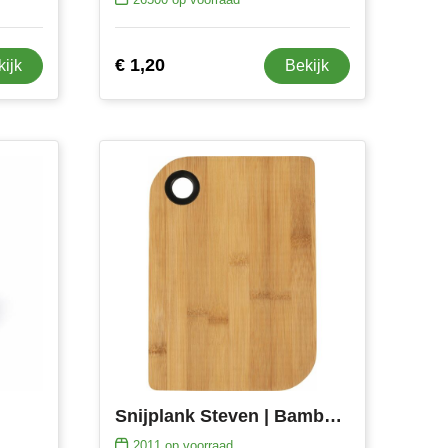
€ 1,20
kijk
Bekijk
Snijplank Steven | Bamboe | 24,5 x 17,5 cm
2011
op voorraad