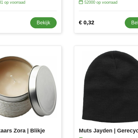
31
op voorraad
52000
op voorraad
€ 0,32
Bekijk
Be
aars Zora | Blikje