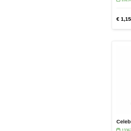
€ 1,15
Celeb
1336