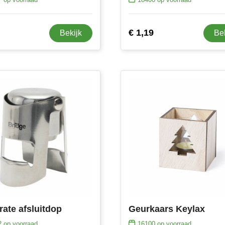
€ 1,19
Bekijk
Be
rate afsluitdop
Geurkaars Keylax
2
op voorraad
16100
op voorraad