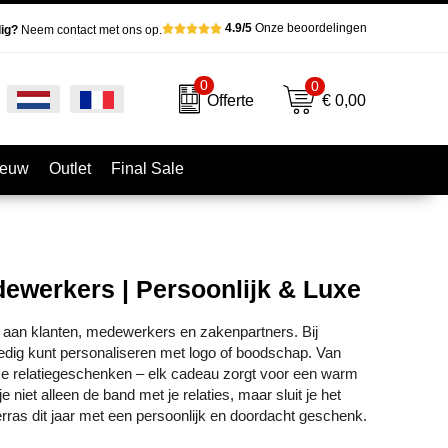
4.9/5
Onze beoordelingen
ig?
Neem contact met ons op.
0
0
€ 0,00
Offerte
ieuw
Outlet
Final Sale
ewerkers | Persoonlijk & Luxe
 aan klanten, medewerkers en zakenpartners. Bij
lledig kunt personaliseren met logo of boodschap. Van
ame relatiegeschenken – elk cadeau zorgt voor een warm
iet alleen de band met je relaties, maar sluit je het
ras dit jaar met een persoonlijk en doordacht geschenk.