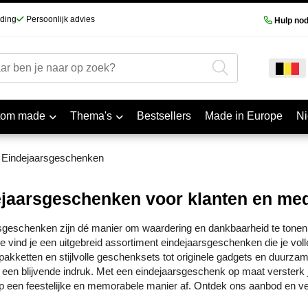
nding
Persoonlijk advies
Hulp nod
tom made
Thema's
Bestsellers
Made in Europe
N
Eindejaarsgeschenken
jaarsgeschenken voor klanten en med
sgeschenken zijn dé manier om waardering en dankbaarheid te tonen
be vind je een uitgebreid assortiment eindejaarsgeschenken die je vo
tpakketten en stijlvolle geschenksets tot originele gadgets en duurz
een blijvende indruk. Met een eindejaarsgeschenk op maat versterk je n
op een feestelijke en memorabele manier af. Ontdek ons aanbod en ver