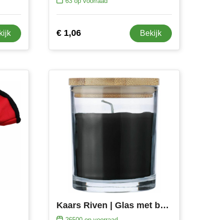
63
op voorraad
€ 1,06
kijk
Bekijk
Kaars Riven | Glas met bamboe deksel
26500
op voorraad