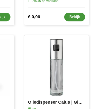
29745
op voorraad
€ 0,96
kijk
Bekijk
Oliedispenser Caius | Glas | 100 ml