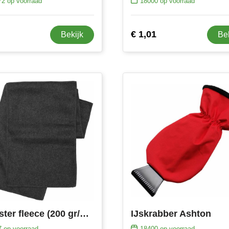
72
op voorraad
18000
op voorraad
€ 1,01
Bekijk
Be
Polyester fleece (200 gr/m²) sjaal Maddison
IJskrabber Ashton
7
op voorraad
18400
op voorraad