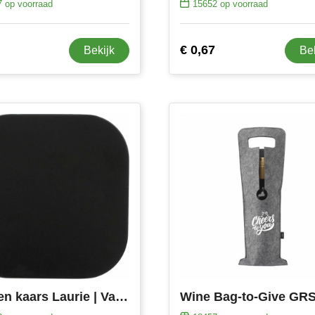
7
op voorraad
15652
op voorraad
€ 0,67
Bekijk
Be
Metalen kaars Laurie | Vanille