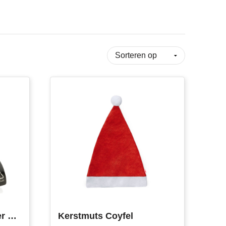
RCS fles- en blikopener van gerecycled aluminium
Kerstmuts Coyfel