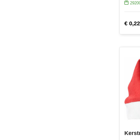
2920
€ 0,22
Kerst