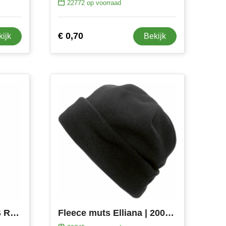
22772
op voorraad
€ 0,70
kijk
Bekijk
Wine Bag-to-Give GRS RPET wijntas
Fleece muts Elliana | 200 g/m²