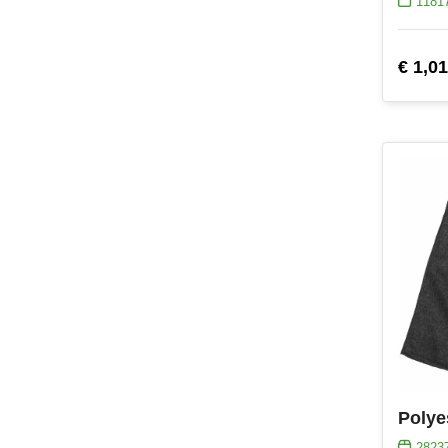
1181
€ 1,01
2823