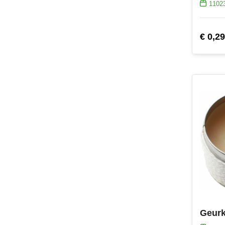
1102
€ 0,29
Geurk