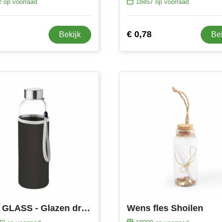
2
op voorraad
18457
op voorraad
€ 0,78
Bekijk
Be
UTAH GLASS - Glazen drinkfles 500ml
Wens fles Shoilen