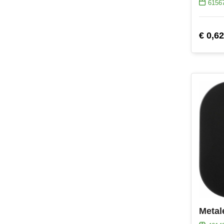
6156
€ 0,62