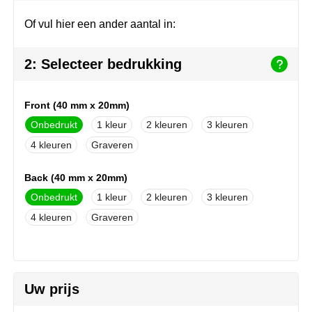
Join the pipe
Sportkleding
Of vul hier een ander aantal in:
Kambukka
Tassen
2: Selecteer bedrukking
Lipton
Veiligheid, auto & fiets
MagLite
Vrije tijd, spellen & outdoor
Front (40 mm x 20mm)
Onbedrukt
1
2
3
Marksman
Werkkleding & bedrijfskleding
4
Graveren
Marvin's
Back (40 mm x 20mm)
Mentos
Onbedrukt
1
2
3
4
Graveren
Mepal
MiniMAX
Uw prijs
Moleskine