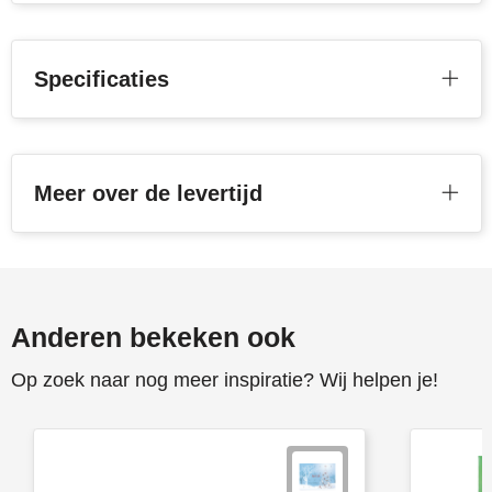
Stanley
Specificaties
Stilolinea
STORMaxi
Swiss Peak
Meer over de levertijd
TACX
The One Towelling
Anderen bekeken ook
Victorinox
Op zoek naar nog meer inspiratie? Wij helpen je!
Vinga
Waterman