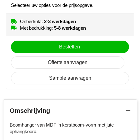
NoStress
Selecteer uw opties voor de prijsopgave.
Ocean Bottle
Onbedrukt:
2-3 werkdagen
Met bedrukking:
5-8 werkdagen
Orrefors
Bestellen
Parker pennen
Offerte aanvragen
Peekay
Philips
Sample aanvragen
Retulp
Senator
Omschrijving
Skross
Boomhanger van MDF in kerstboom-vorm met jute
ophangkoord.
Sophie Muval