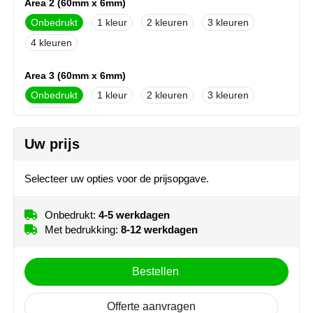
Area 2 (60mm x 6mm)
NoStress
Onbedrukt
1
2
3
4
Ocean Bottle
Orrefors
Area 3 (60mm x 6mm)
Onbedrukt
1
2
3
Parker pennen
4
Peekay
Uw prijs
Area 4 (60mm x 6mm)
Onbedrukt
1
2
3
Philips
Selecteer uw opties voor de prijsopgave.
4
Retulp
Onbedrukt:
4-5 werkdagen
Met bedrukking:
8-12 werkdagen
Senator
Skross
Bestellen
Sophie Muval
Offerte aanvragen