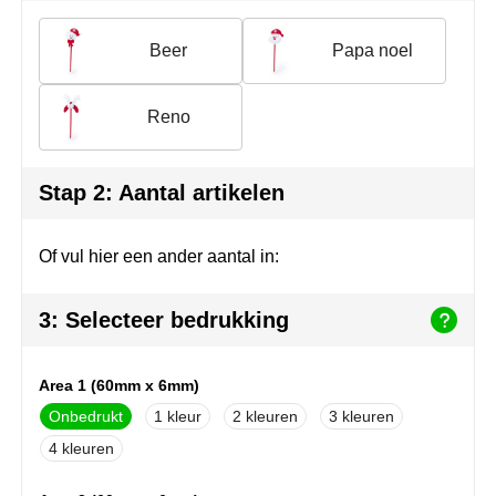
Join the pipe
Sportkleding
Beer
Papa noel
Kambukka
Tassen
Lipton
Veiligheid, auto & fiets
Reno
MagLite
Vrije tijd, spellen & outdoor
Stap 2: Aantal artikelen
Marksman
Werkkleding & bedrijfskleding
Of vul hier een ander aantal in:
Marvin's
Mentos
3: Selecteer bedrukking
Mepal
Area 1 (60mm x 6mm)
MiniMAX
Onbedrukt
1
2
3
4
Moleskine