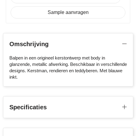
Stanley
Sample aanvragen
Stilolinea
STORMaxi
Omschrijving
Swiss Peak
Balpen in een origineel kerstontwerp met body in
glanzende, metallic afwerking. Beschikbaar in verschillende
TACX
designs. Kerstman, rendieren en teddyberen. Met blauwe
inkt.
The One Towelling
Victorinox
Vinga
Specificaties
Waterman