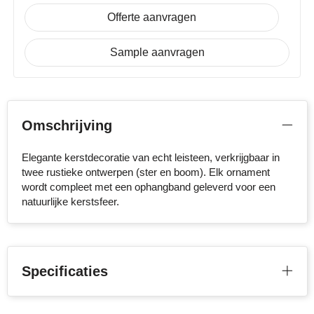
NoStress
Offerte aanvragen
Ocean Bottle
Sample aanvragen
Orrefors
Parker pennen
Omschrijving
Peekay
Elegante kerstdecoratie van echt leisteen, verkrijgbaar in
twee rustieke ontwerpen (ster en boom). Elk ornament
Philips
wordt compleet met een ophangband geleverd voor een
natuurlijke kerstsfeer.
Retulp
Senator
Skross
Specificaties
Sophie Muval