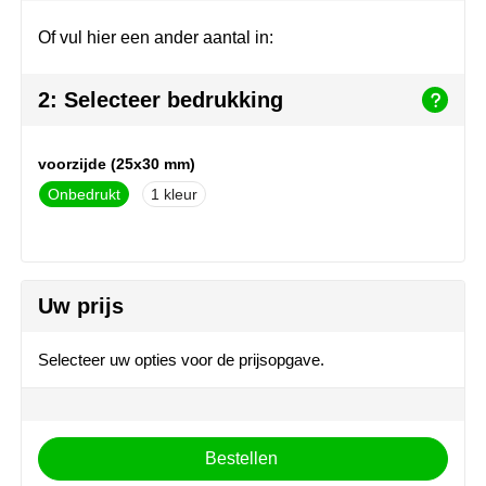
Join the pipe
Sportkleding
Of vul hier een ander aantal in:
Kambukka
Tassen
2: Selecteer bedrukking
Lipton
Veiligheid, auto & fiets
MagLite
Vrije tijd, spellen & outdoor
voorzijde (25x30 mm)
Onbedrukt
1
Marksman
Werkkleding & bedrijfskleding
Marvin's
Uw prijs
Mentos
Mepal
Selecteer uw opties voor de prijsopgave.
MiniMAX
Moleskine
Bestellen