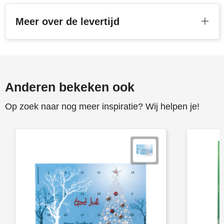
Stanley
Meer over de levertijd
Stilolinea
STORMaxi
Swiss Peak
Anderen bekeken ook
Op zoek naar nog meer inspiratie? Wij helpen je!
TACX
The One Towelling
Victorinox
Vinga
Waterman