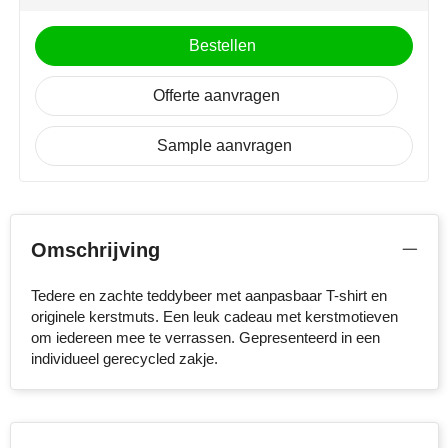
NoStress
Bestellen
Ocean Bottle
Offerte aanvragen
Orrefors
Sample aanvragen
Parker pennen
Peekay
Philips
Omschrijving
Retulp
Tedere en zachte teddybeer met aanpasbaar T-shirt en
originele kerstmuts. Een leuk cadeau met kerstmotieven
om iedereen mee te verrassen. Gepresenteerd in een
Senator
individueel gerecycled zakje.
Skross
Sophie Muval