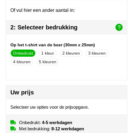
Join the pipe
Sportkleding
Of vul hier een ander aantal in:
Kambukka
Tassen
2: Selecteer bedrukking
Lipton
Veiligheid, auto & fiets
MagLite
Vrije tijd, spellen & outdoor
Op het t-shirt van de beer (30mm x 25mm)
Onbedrukt
1
2
3
Marksman
Werkkleding & bedrijfskleding
4
5
Marvin's
Mentos
Uw prijs
Mepal
Selecteer uw opties voor de prijsopgave.
MiniMAX
Onbedrukt:
4-5 werkdagen
Moleskine
Met bedrukking:
8-12 werkdagen