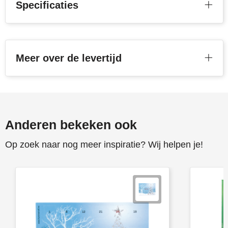
Specificaties
Stanley
Stilolinea
Meer over de levertijd
STORMaxi
Swiss Peak
TACX
Anderen bekeken ook
The One Towelling
Op zoek naar nog meer inspiratie? Wij helpen je!
Victorinox
Vinga
Waterman