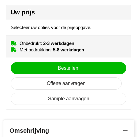
NoStress
Uw prijs
Strap 4 (10 mm x 95mm)
Ocean Bottle
Onbedrukt
1
2
3
Selecteer uw opties voor de prijsopgave.
4
5
Full colour
Orrefors
Onbedrukt:
2-3 werkdagen
Box (25 mm x 130mm)
Parker pennen
Met bedrukking:
5-8 werkdagen
Onbedrukt
Full colour
Peekay
Bestellen
Philips
Offerte aanvragen
Retulp
Sample aanvragen
Senator
Skross
Omschrijving
Sophie Muval