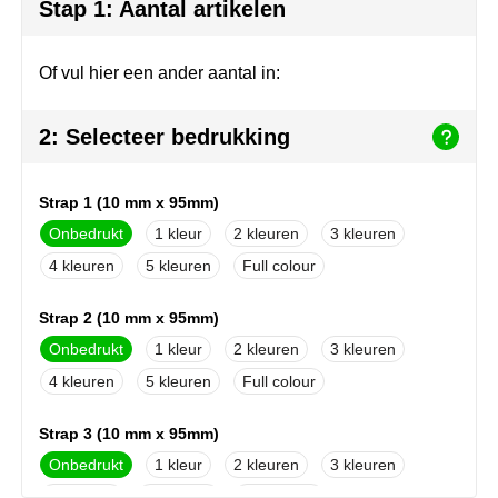
Join the pipe
Sportkleding
Stap 1: Aantal artikelen
Kambukka
Tassen
Of vul hier een ander aantal in:
Lipton
Veiligheid, auto & fiets
2: Selecteer bedrukking
MagLite
Vrije tijd, spellen & outdoor
Strap 1 (10 mm x 95mm)
Marksman
Werkkleding & bedrijfskleding
Onbedrukt
1
2
3
Marvin's
4
5
Full colour
Mentos
Strap 2 (10 mm x 95mm)
Onbedrukt
1
2
3
Mepal
4
5
Full colour
MiniMAX
Strap 3 (10 mm x 95mm)
Moleskine
Onbedrukt
1
2
3
4
5
Full colour