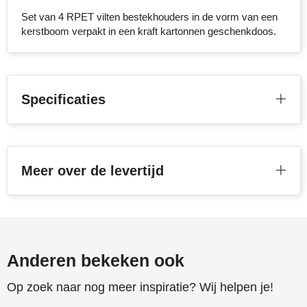
Set van 4 RPET vilten bestekhouders in de vorm van een
Stanley
kerstboom verpakt in een kraft kartonnen geschenkdoos.
Stilolinea
STORMaxi
Specificaties
Swiss Peak
TACX
Meer over de levertijd
The One Towelling
Victorinox
Vinga
Anderen bekeken ook
Waterman
Op zoek naar nog meer inspiratie? Wij helpen je!