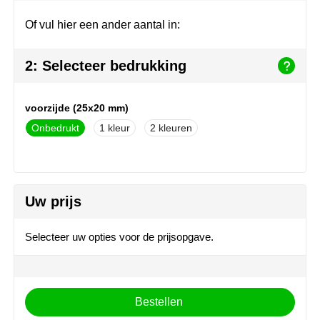
Join the pipe
Sportkleding
Of vul hier een ander aantal in:
Kambukka
Tassen
2: Selecteer bedrukking
Lipton
Veiligheid, auto & fiets
MagLite
Vrije tijd, spellen & outdoor
voorzijde (25x20 mm)
Onbedrukt
1
2
Marksman
Werkkleding & bedrijfskleding
Marvin's
Uw prijs
Mentos
Mepal
Selecteer uw opties voor de prijsopgave.
MiniMAX
Moleskine
Bestellen