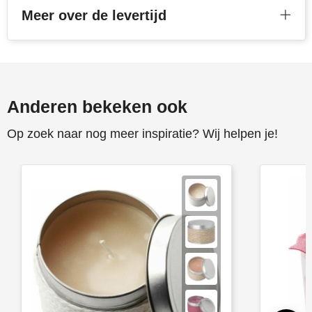
Meer over de levertijd
Stanley
Stilolinea
STORMaxi
Anderen bekeken ook
Swiss Peak
Op zoek naar nog meer inspiratie? Wij helpen je!
TACX
The One Towelling
Victorinox
Vinga
Waterman