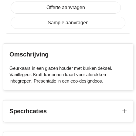
NoStress
Offerte aanvragen
Ocean Bottle
Sample aanvragen
Orrefors
Parker pennen
Omschrijving
Peekay
Geurkaars in een glazen houder met kurken deksel.
Vanillegeur. Kraft-kartonnen kaart voor afdrukken
Philips
inbegrepen. Presentatie in een eco-designdoos.
Retulp
Senator
Specificaties
Skross
Sophie Muval