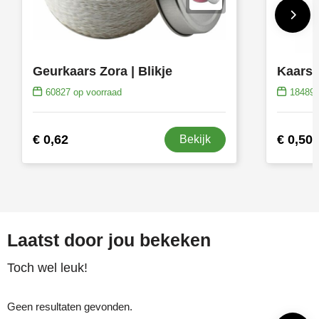
Geurkaars Zora | Blikje
Kaarsh
60827
op voorraad
18489
€ 0,62
€ 0,50
Bekijk
Laatst door jou bekeken
Toch wel leuk!
Geen resultaten gevonden.