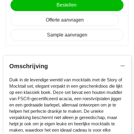
NoStress
Bestellen
Ocean Bottle
Offerte aanvragen
Orrefors
Sample aanvragen
Parker pennen
Peekay
Omschrijving
Philips
Duik in de levendige wereld van mocktails met de Story of
Mocktail set, elegant verpakt in een geschenkdoos die lijkt
Retulp
op een klassiek boek. Deze set bevat een houten muddler
van FSC®-gecertificeerd acacia, een roestvrijstalen jigger
Senator
en een gedraaide barlepel, allemaal ontworpen om je te
helpen het perfecte drankje te maken. De unieke
Skross
verpakking beschermt niet alleen je gereedschap, maar
helpt je ook om je eigen leuke en heerlijke mocktails te
Sophie Muval
maken, waardoor het een ideaal cadeau is voor elke