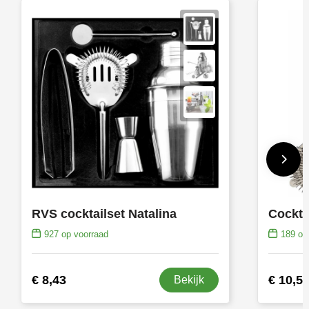
RVS cocktailset Natalina
Cocktai
927
op voorraad
189
op 
€ 8,43
€ 10,5
Bekijk