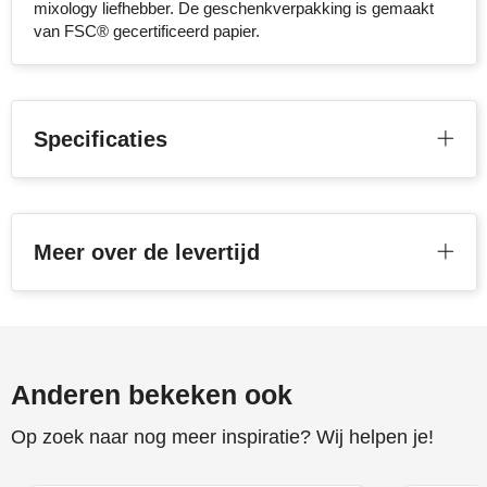
mixology liefhebber. De geschenkverpakking is gemaakt
Stanley
van FSC® gecertificeerd papier.
Stilolinea
STORMaxi
Specificaties
Swiss Peak
TACX
Meer over de levertijd
The One Towelling
Victorinox
Vinga
Anderen bekeken ook
Waterman
Op zoek naar nog meer inspiratie? Wij helpen je!