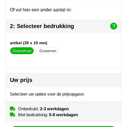
Join the pipe
Sportkleding
Of vul hier een ander aantal in:
Kambukka
Tassen
2: Selecteer bedrukking
Lipton
Veiligheid, auto & fiets
MagLite
Vrije tijd, spellen & outdoor
artikel (35 x 10 mm)
Onbedrukt
Graveren
Marksman
Werkkleding & bedrijfskleding
Marvin's
Uw prijs
Mentos
Mepal
Selecteer uw opties voor de prijsopgave.
MiniMAX
Onbedrukt:
2-3 werkdagen
Met bedrukking:
5-8 werkdagen
Moleskine