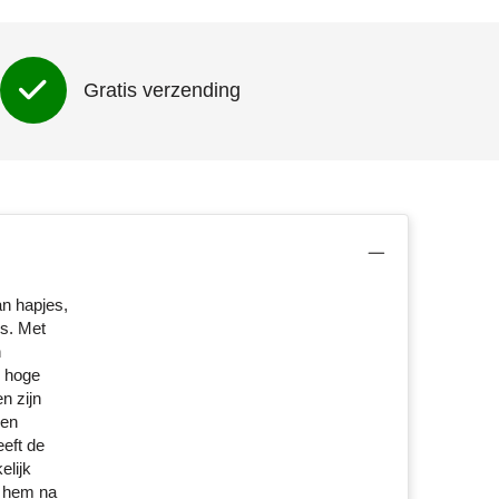
Gratis verzending
an hapjes,
s. Met
n
n hoge
n zijn
ren
eeft de
elijk
m hem na