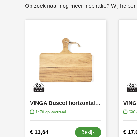
Op zoek naar nog meer inspiratie? Wij helpen 
VINGA Buscot horizontale serveerplank
1470
op voorraad
696
€ 13,64
€ 17,
Bekijk