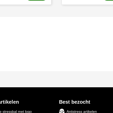
rtikelen
Best bezocht
 stressbal met logo
Antistress artikelen