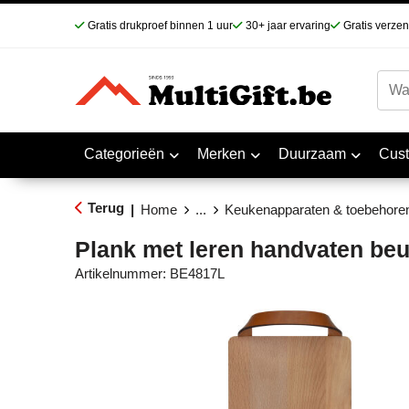
Gratis drukproef binnen 1 uur
30+ jaar ervaring
Gratis verze
Categorieën
Merken
Duurzaam
Cus
Terug
|
Home
...
Keukenapparaten & toebehore
Plank met leren handvaten be
Artikelnummer:
BE4817L