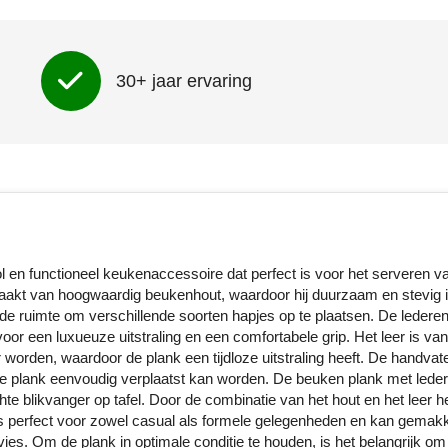
30+ jaar ervaring
l en functioneel keukenaccessoire dat perfect is voor het serveren v
maakt van hoogwaardig beukenhout, waardoor hij duurzaam en stevig i
de ruimte om verschillende soorten hapjes op te plaatsen. De ledere
voor een luxueuze uitstraling en een comfortabele grip. Het leer is va
r worden, waardoor de plank een tijdloze uitstraling heeft. De handvate
de plank eenvoudig verplaatst kan worden. De beuken plank met lede
hte blikvanger op tafel. Door de combinatie van het hout en het leer h
 is perfect voor zowel casual als formele gelegenheden en kan gemakk
es. Om de plank in optimale conditie te houden, is het belangrijk o