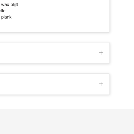
ax blijft
lle
e plank