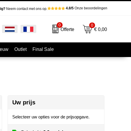
4.8/5
Onze beoordelingen
ig?
Neem contact met ons op.
0
0
€ 0,00
Offerte
ieuw
Outlet
Final Sale
Uw prijs
Selecteer uw opties voor de prijsopgave.