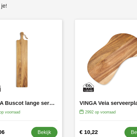
je!
VINGA Buscot lange serveerplank
VINGA Veia serveerpl
op voorraad
2992
op voorraad
06
€ 10,22
Bekijk
Be