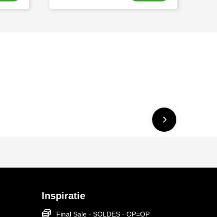
Inspiratie
Final Sale - SOLDES - OP=OP