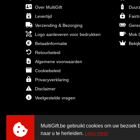
Over MultiGift
Duurz
Levertijd
Fairt
Verzending & Bezorging
Gerec
Logo aanleveren voor bedrukken
Mok O
Betaalinformatie
Bekijk
Retourbeleid
Algemene voorwaarden
Cookiebeleid
Privacyverklaring
Disclaimer
Veelgestelde vragen
MultiGift.be gebruikt cookies om uw bezoek b
naar u te herleiden.
Lees meer