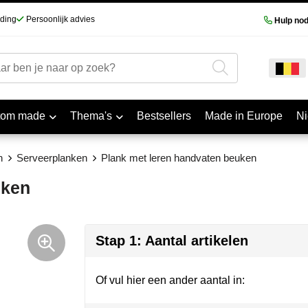
nding
Persoonlijk advies
Hulp nod
tom made
Thema's
Bestsellers
Made in Europe
N
n
Serveerplanken
Plank met leren handvaten beuken
uken
Stap 1: Aantal artikelen
Of vul hier een ander aantal in: