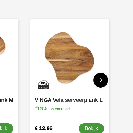
ank M
VINGA Veia serveerplank L
2040
op voorraad
€ 12,96
kijk
Bekijk