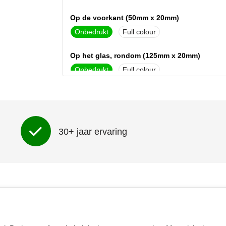
Op de voorkant (50mm x 20mm)
Onbedrukt
Full colour
Op het glas, rondom (125mm x 20mm)
Onbedrukt
Full colour
Gecentreerd onder de dop (30mm x
20mm)
Onbedrukt
Graveren
30+ jaar ervaring