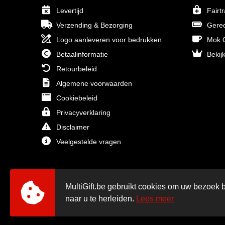
Levertijd
Fairt
Verzending & Bezorging
Gerec
Logo aanleveren voor bedrukken
Mok O
Betaalinformatie
Bekijk
Retourbeleid
Algemene voorwaarden
Cookiebeleid
Privacyverklaring
Disclaimer
Veelgestelde vragen
MultiGift.be gebruikt cookies om uw bezoek b
naar u te herleiden.
Lees meer