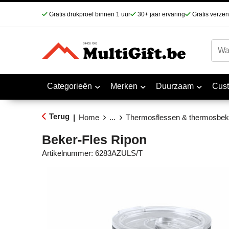
Gratis drukproef binnen 1 uur
30+ jaar ervaring
Gratis verze
Categorieën
Merken
Duurzaam
Cus
Terug
|
Home
...
Thermosflessen & thermosbek
Beker-Fles Ripon
Artikelnummer:
6283AZULS/T