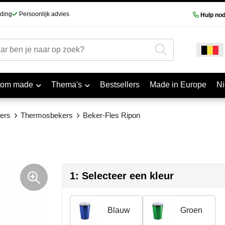
nding
Persoonlijk advies
Hulp nod
tom made
Thema's
Bestsellers
Made in Europe
N
ers
Thermosbekers
Beker-Fles Ripon
1: Selecteer een kleur
Blauw
Groen