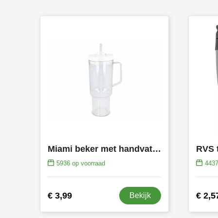
Miami beker met handvat Transparant 1.2 L R-PET
RVS 
5936
op voorraad
443
€ 3,99
€ 2,5
Bekijk