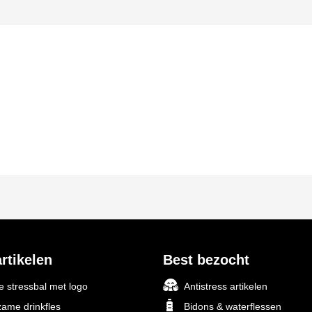
rtikelen
Best bezocht
 stressbal met logo
Antistress artikelen
ame drinkfles
Bidons & waterflessen