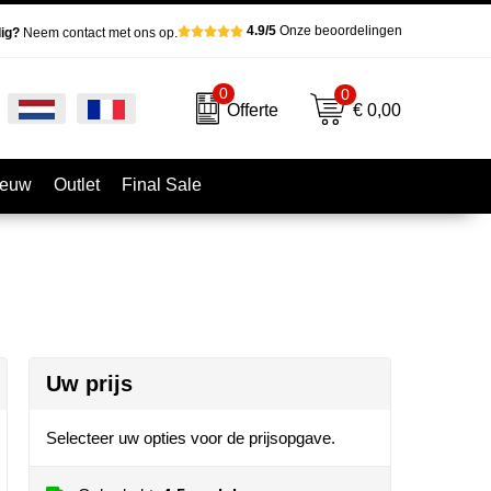
4.9/5
Onze beoordelingen
ig?
Neem contact met ons op.
0
0
€ 0,00
Offerte
ieuw
Outlet
Final Sale
Uw prijs
Selecteer uw opties voor de prijsopgave.