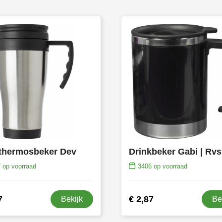
thermosbeker Dev
7
op voorraad
3406
op voorraad
7
€ 2,87
Bekijk
Be