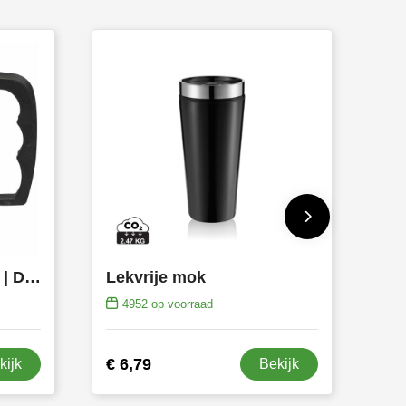
Drinkbeker Gabi | Rvs | Dubbelwandig | 400 ml
Lekvrije mok
4952
op voorraad
€ 6,79
kijk
Bekijk