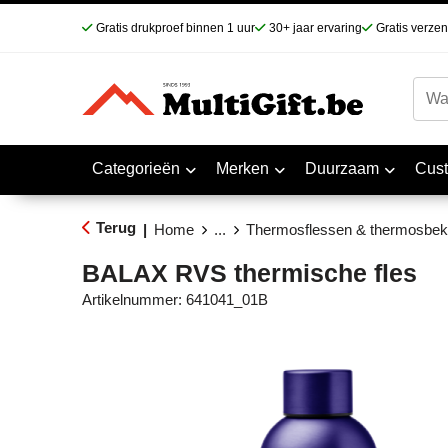
Gratis drukproef binnen 1 uur
30+ jaar ervaring
Gratis verze
Categorieën
Merken
Duurzaam
Cus
Terug
|
Home
...
Thermosflessen & thermosbek
BALAX RVS thermische fles
Artikelnummer:
641041_01B