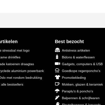
rtikelen
Best bezocht
 stressbal met logo
Antistress artikelen
ame drinkfles
Bidons & waterflessen
rade katoenen draagtas
Gadgets, computers & USB
yclede aluminium powerbank
Goedkope regenponcho's
slo met rondom bedrukking
Promotiekleding
 alle bestsellers
Mokken, glazen & keramiek
Paraplu's & poncho's
Balpennen & schrijfwaren
Sleutelhangers & lanyards