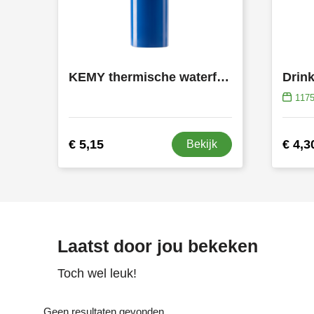
KEMY thermische waterfles
Drink
117
€ 5,15
€ 4,3
Bekijk
Laatst door jou bekeken
Toch wel leuk!
Geen resultaten gevonden.