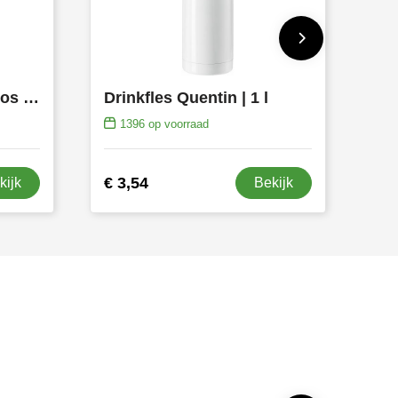
Thermosfles Alexandros | Roestvrijstaal | 750 ml
Drinkfles Quentin | 1 l
1396
op voorraad
€ 3,54
kijk
Bekijk