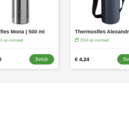
fles Mona | 500 ml
53
op voorraad
2014
op voorraad
0
€ 4,24
Bekijk
Be