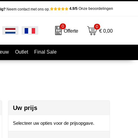
4.9/5
Onze beoordelingen
ig?
Neem contact met ons op.
0
0
€ 0,00
Offerte
ieuw
Outlet
Final Sale
Uw prijs
Selecteer uw opties voor de prijsopgave.