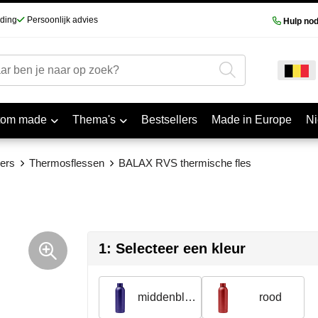
nding
Persoonlijk advies
Hulp nod
tom made
Thema's
Bestsellers
Made in Europe
N
ers
Thermosflessen
BALAX RVS thermische fles
1: Selecteer een kleur
middenblauw
rood