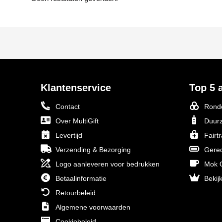
Klantenservice
Top 5 a
Contact
Ronde
Over MultiGift
Duurz
Levertijd
Fairt
Verzending & Bezorging
Gerec
Logo aanleveren voor bedrukken
Mok O
Betaalinformatie
Bekijk
Retourbeleid
Algemene voorwaarden
Cookiebeleid