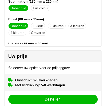
Sublimation (170 mm x 220mm)
NoStress
Onbedrukt
Full colour
Ocean Bottle
Front (80 mm x 35mm)
Orrefors
Onbedrukt
1
2
3
4
Graveren
Parker pennen
Lid side (15 mm x 20mm)
Peekay
Onbedrukt
Graveren
Uw prijs
Philips
Roundscreen (120 mm x 190mm)
Selecteer uw opties voor de prijsopgave.
Onbedrukt
1
Retulp
Senator
Onbedrukt:
2-3 werkdagen
Met bedrukking:
5-8 werkdagen
Skross
Bestellen
Sophie Muval