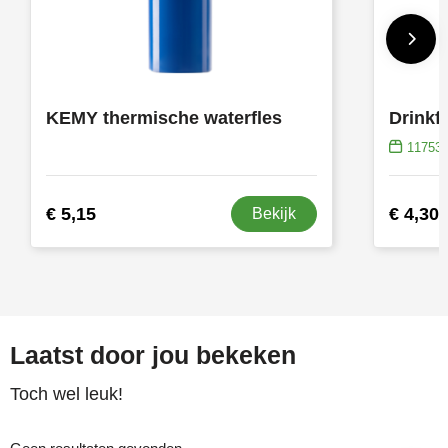
KEMY thermische waterfles
Drinkf
11753
€ 5,15
€ 4,30
Bekijk
Laatst door jou bekeken
Toch wel leuk!