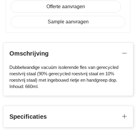
Offerte aanvragen
Stanley
Sample aanvragen
Stilolinea
STORMaxi
Swiss Peak
Omschrijving
TACX
Dubbelwandige vacuüm isolerende fles van gerecycled
roestvrij staal (90% gerecycled roestvrij staal en 10%
The One Towelling
roestvrij staal) met ingebouwd rietje en handgreep dop.
Inhoud: 660ml.
Victorinox
Vinga
Specificaties
Waterman