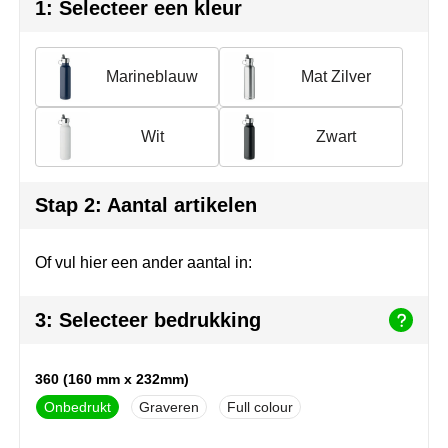
Join the pipe
Sportkleding
1: Selecteer een kleur
Kambukka
Tassen
Marineblauw
Mat Zilver
Lipton
Veiligheid, auto & fiets
Wit
Zwart
MagLite
Vrije tijd, spellen & outdoor
Marksman
Werkkleding & bedrijfskleding
Stap 2: Aantal artikelen
Marvin's
Of vul hier een ander aantal in:
Mentos
3: Selecteer bedrukking
Mepal
MiniMAX
360 (160 mm x 232mm)
Onbedrukt
Graveren
Full colour
Moleskine