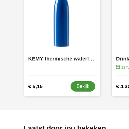
KEMY thermische waterfles
Drink
117
€ 5,15
€ 4,3
Bekijk
Laatst door jou bekeken