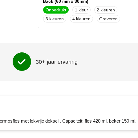
Back (60 mm x 30mm)
Onbedrukt
1
2
3
4
Graveren
Lid (Ø 30 mm)
Onbedrukt
1
2
3
4
Graveren
30+ jaar ervaring
Roundscreen (120 mm x 160mm)
Onbedrukt
1
mosfles met lekvrije deksel . Capaciteit: fles 420 ml, beker 150 ml.