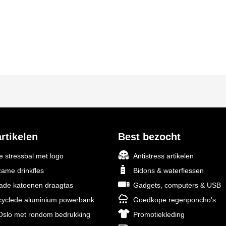
rtikelen
Best bezocht
 stressbal met logo
Antistress artikelen
ame drinkfles
Bidons & waterflessen
rade katoenen draagtas
Gadgets, computers & USB
yclede aluminium powerbank
Goedkope regenponcho's
slo met rondom bedrukking
Promotiekleding