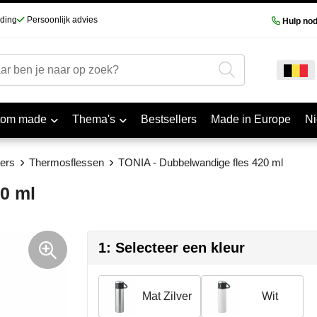
nding
Persoonlijk advies
Hulp nod
tom made
Thema's
Bestsellers
Made in Europe
N
ers
Thermosflessen
TONIA - Dubbelwandige fles 420 ml
0 ml
1: Selecteer een kleur
Mat Zilver
Wit