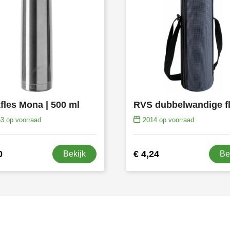
fles Mona | 500 ml
53
op voorraad
2014
op voorraad
0
€ 4,24
Bekijk
Be