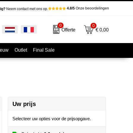
4.8/5
Onze beoordelingen
ig?
Neem contact met ons op.
0
0
€ 0,00
Offerte
ieuw
Outlet
Final Sale
Uw prijs
Selecteer uw opties voor de prijsopgave.