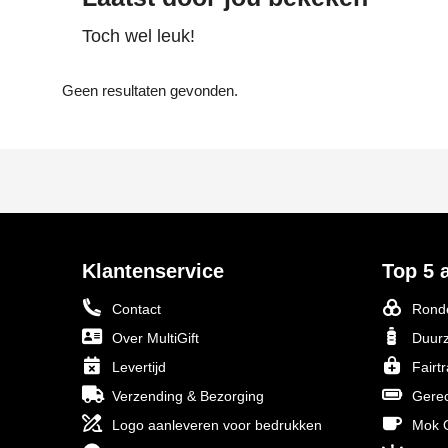
Toch wel leuk!
Geen resultaten gevonden.
Klantenservice
Top 5 a
Contact
Ronde
Over MultiGift
Duurz
Levertijd
Fairt
Verzending & Bezorging
Gerec
Logo aanleveren voor bedrukken
Mok O