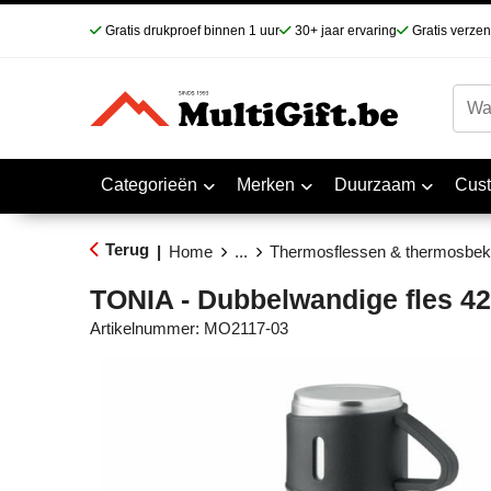
Gratis drukproef binnen 1 uur
30+ jaar ervaring
Gratis verze
Categorieën
Merken
Duurzaam
Cus
Terug
|
Home
...
Thermosflessen & thermosbek
TONIA - Dubbelwandige fles 42
Artikelnummer:
MO2117-03