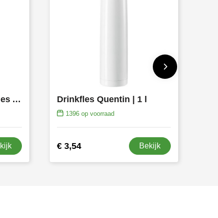
RVS dubbelwandige fles Alexandros
Drinkfles Quentin | 1 l
1396
op voorraad
€ 3,54
kijk
Bekijk