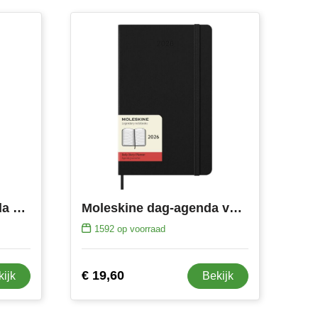
Moleskine week-agenda voor 12 maanden met harde kaft L
Moleskine dag-agenda voor 12 maanden met harde kaft
1592
op voorraad
€ 19,60
kijk
Bekijk