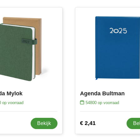
da Mylok
Agenda Bultman
0
op voorraad
54800
op voorraad
€ 2,41
Bekijk
Be