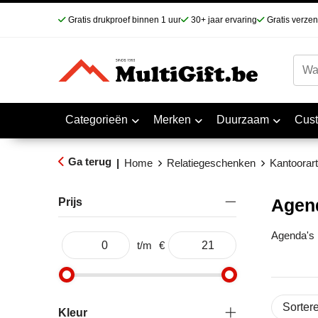
Gratis drukproef binnen 1 uur
30+ jaar ervaring
Gratis verze
Categorieën
Merken
Duurzaam
Cus
Ga terug
|
Home
Relatiegeschenken
Kantoorart
Agen
Prijs
Agenda's m
t/m
€
Kleur