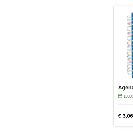
Agen
1880
€ 3,06