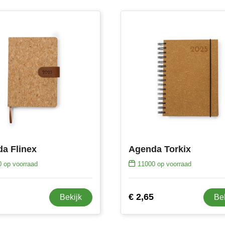
a Flinex
Agenda Torkix
0
op voorraad
11000
op voorraad
€ 2,65
Bekijk
Be