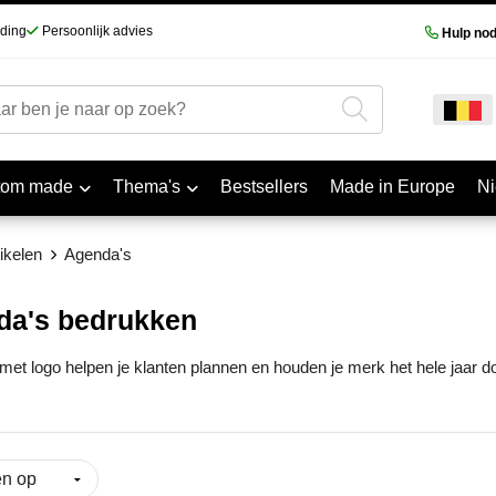
nding
Persoonlijk advies
Hulp nod
tom made
Thema's
Bestsellers
Made in Europe
N
ikelen
Agenda's
da's bedrukken
et logo helpen je klanten plannen en houden je merk het hele jaar d