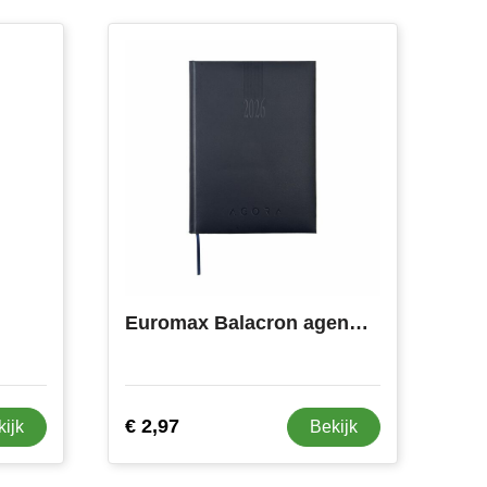
Euromax Balacron agenda 4-talig
€ 2,97
kijk
Bekijk