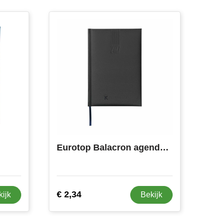
Eurotop Balacron agenda 6-talig
€ 2,34
kijk
Bekijk