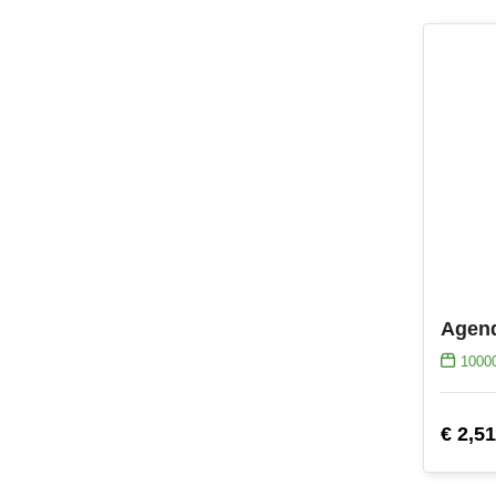
Agend
1000
€ 2,51