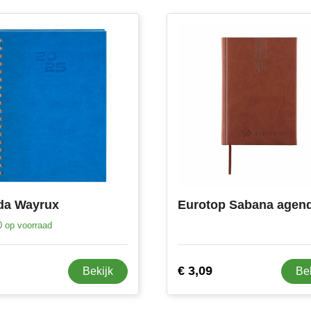
da Wayrux
0
op voorraad
€ 3,09
Bekijk
Be