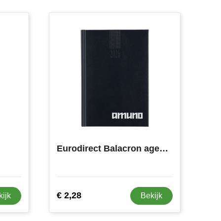
Eurodirect Balacron agenda 4-talig
€ 2,28
kijk
Bekijk