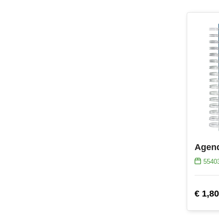
Agend
5540
€ 1,80