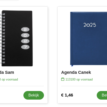
da Sam
Agenda Canek
4
op voorraad
113100
op voorraad
€ 1,46
Bekijk
Be