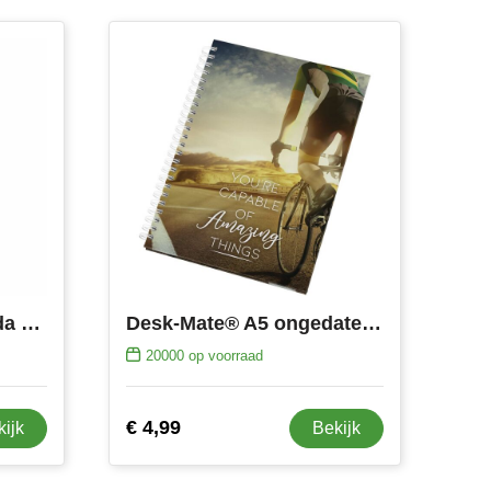
Eurotop Sabana agenda 6-talig
Desk-Mate® A5 ongedateerde agenda met harde kaft
20000
op voorraad
€ 4,99
kijk
Bekijk