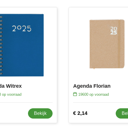
a Witrex
Agenda Florian
3
op voorraad
19600
op voorraad
€ 2,14
Bekijk
Be