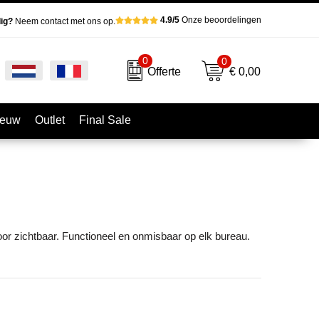
4.9/5
Onze beoordelingen
ig?
Neem contact met ons op.
0
0
€ 0,00
Offerte
ieuw
Outlet
Final Sale
oor zichtbaar. Functioneel en onmisbaar op elk bureau.