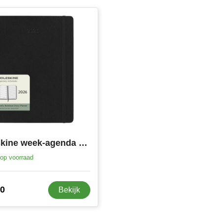
Moleskine week-agenda voor 12 maanden met zachte kaft XL
op voorraad
90
Bekijk