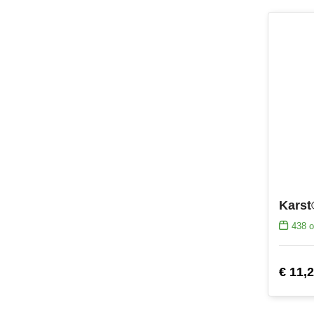
438
o
€ 11,