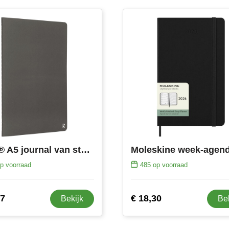
Karst® A5 journal van steenpapier twin pack
p voorraad
485
op voorraad
27
€ 18,30
Bekijk
Be