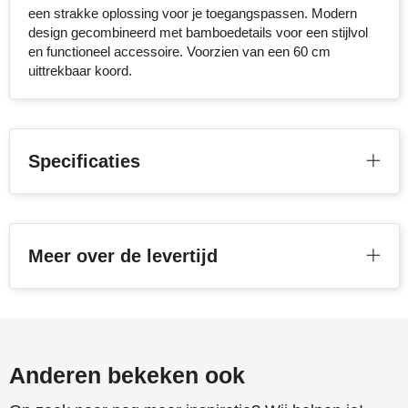
een strakke oplossing voor je toegangspassen. Modern
Stanley
design gecombineerd met bamboedetails voor een stijlvol
en functioneel accessoire. Voorzien van een 60 cm
Stilolinea
uittrekbaar koord.
STORMaxi
Swiss Peak
Specificaties
TACX
The One Towelling
Meer over de levertijd
Victorinox
Vinga
Waterman
Anderen bekeken ook