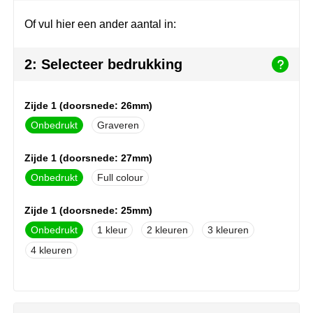
Join the pipe
Sportkleding
Of vul hier een ander aantal in:
Kambukka
Tassen
2: Selecteer bedrukking
Lipton
Veiligheid, auto & fiets
MagLite
Vrije tijd, spellen & outdoor
Zijde 1 (doorsnede: 26mm)
Onbedrukt
Graveren
Marksman
Werkkleding & bedrijfskleding
Zijde 1 (doorsnede: 27mm)
Marvin's
Onbedrukt
Full colour
Mentos
Zijde 1 (doorsnede: 25mm)
Mepal
Onbedrukt
1
2
3
4
MiniMAX
Moleskine