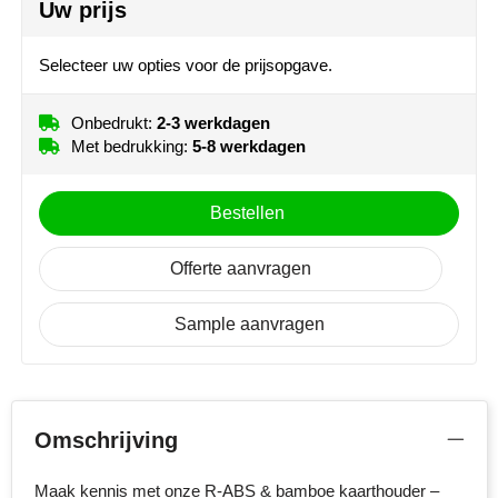
Uw prijs
NoStress
Selecteer uw opties voor de prijsopgave.
Ocean Bottle
Orrefors
Onbedrukt:
2-3 werkdagen
Met bedrukking:
5-8 werkdagen
Parker pennen
Bestellen
Peekay
Offerte aanvragen
Philips
Sample aanvragen
Retulp
Senator
Skross
Omschrijving
Sophie Muval
Maak kennis met onze R-ABS & bamboe kaarthouder –