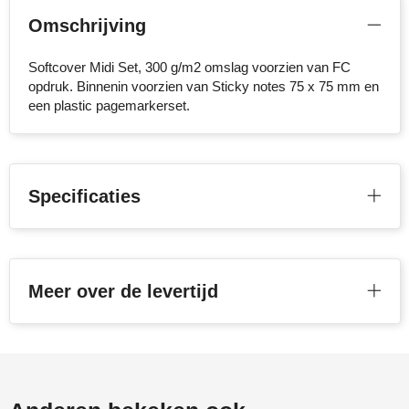
NoStress
Omschrijving
Ocean Bottle
Softcover Midi Set, 300 g/m2 omslag voorzien van FC
opdruk. Binnenin voorzien van Sticky notes 75 x 75 mm en
Orrefors
een plastic pagemarkerset.
Parker pennen
Peekay
Specificaties
Philips
Retulp
Meer over de levertijd
Senator
Skross
Sophie Muval