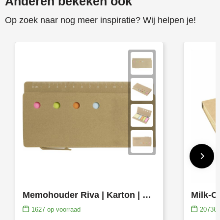
Anderen bekeken ook
Stanley
Op zoek naar nog meer inspiratie? Wij helpen je!
Stilolinea
STORMaxi
Swiss Peak
TACX
The One Towelling
Victorinox
Vinga
Memohouder Riva | Karton | Met liniaal
Waterman
1627
op voorraad
20736