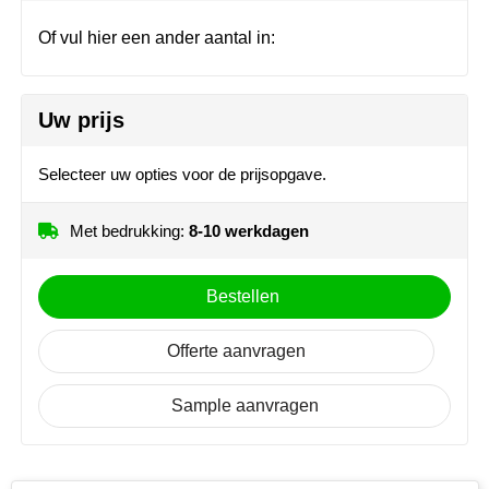
Join the pipe
Sportkleding
Of vul hier een ander aantal in:
Kambukka
Tassen
Lipton
Veiligheid, auto & fiets
Uw prijs
MagLite
Vrije tijd, spellen & outdoor
Selecteer uw opties voor de prijsopgave.
Marksman
Werkkleding & bedrijfskleding
Met bedrukking:
8-10 werkdagen
Marvin's
Bestellen
Mentos
Offerte aanvragen
Mepal
Sample aanvragen
MiniMAX
Moleskine