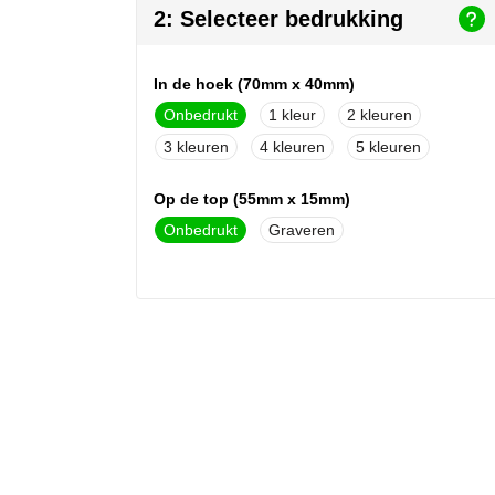
2: Selecteer bedrukking
In de hoek (70mm x 40mm)
Onbedrukt
1
2
3
4
5
Op de top (55mm x 15mm)
Onbedrukt
Graveren