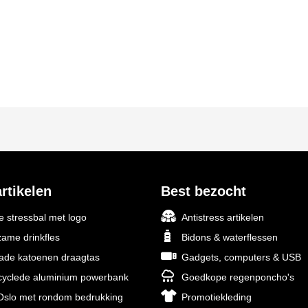
rtikelen
Best bezocht
 stressbal met logo
Antistress artikelen
ame drinkfles
Bidons & waterflessen
rade katoenen draagtas
Gadgets, computers & USB
yclede aluminium powerbank
Goedkope regenponcho's
slo met rondom bedrukking
Promotiekleding