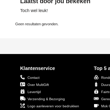
Laatst door jou bekeken
Toch wel leuk!
Geen resultaten gevonden.
Klantenservice
Top 5 a
Contact
Ronde
Over MultiGift
Duurz
Levertijd
Fairt
Verzending & Bezorging
Gerec
Logo aanleveren voor bedrukken
Mok O