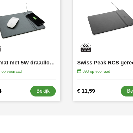
Muismat met 5W draadloze oplader
0
op voorraad
893
op voorraad
4
€ 11,59
Bekijk
Be