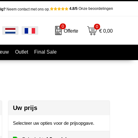
4.8/5
Onze beoordelingen
ig?
Neem contact met ons op.
0
0
€ 0,00
Offerte
ieuw
Outlet
Final Sale
Uw prijs
Selecteer uw opties voor de prijsopgave.