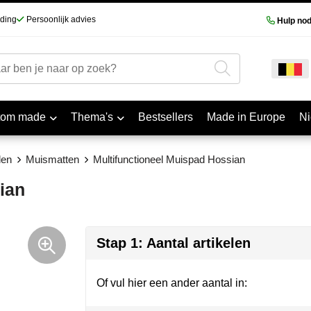
nding
Persoonlijk advies
Hulp nod
tom made
Thema's
Bestsellers
Made in Europe
N
len
Muismatten
Multifunctioneel Muispad Hossian
ian
Stap 1: Aantal artikelen
Of vul hier een ander aantal in: