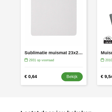
Sublimatie muismat 23x20 cm
2931
op voorraad
201
€ 0,64
€ 9,5
Bekijk