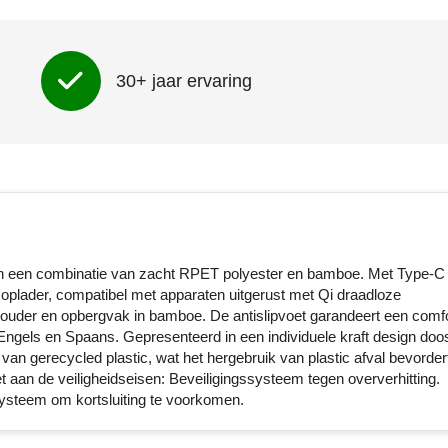
30+ jaar ervaring
an een combinatie van zacht RPET polyester en bamboe. Met Type-C 
oplader, compatibel met apparaten uitgerust met Qi draadloze
houder en opbergvak in bamboe. De antislipvoet garandeert een comfo
t Engels en Spaans. Gepresenteerd in een individuele kraft design doos
n gerecycled plastic, wat het hergebruik van plastic afval bevorder
 aan de veiligheidseisen: Beveiligingssysteem tegen oververhitting.
ysteem om kortsluiting te voorkomen.