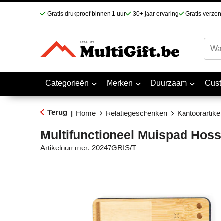
Gratis drukproef binnen 1 uur
30+ jaar ervaring
Gratis verze
Categorieën
Merken
Duurzaam
Cus
Terug
|
Home
Relatiegeschenken
Kantoorartike
Multifunctioneel Muispad Hoss
Artikelnummer:
20247GRIS/T