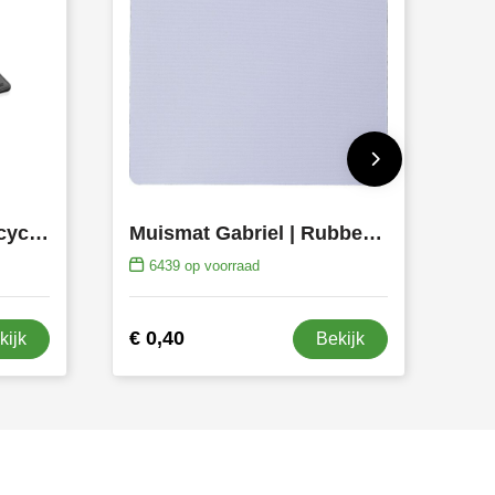
Swiss Peak RCS gerecycled PU 10W draadloze oplader muismat
Muismat Gabriel | Rubber | Stoffen bovenkant
6439
op voorraad
€ 0,40
kijk
Bekijk