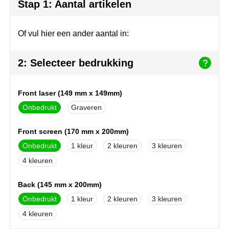
Join the pipe
Sportkleding
Stap 1: Aantal artikelen
Kambukka
Tassen
Of vul hier een ander aantal in:
Lipton
Veiligheid, auto & fiets
2: Selecteer bedrukking
MagLite
Vrije tijd, spellen & outdoor
Front laser (149 mm x 149mm)
Marksman
Werkkleding & bedrijfskleding
Onbedrukt
Graveren
Marvin's
Front screen (170 mm x 200mm)
Mentos
Onbedrukt
1
2
3
4
Mepal
Back (145 mm x 200mm)
MiniMAX
Onbedrukt
1
2
3
Moleskine
4