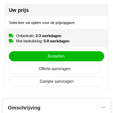
NoStress
Uw prijs
Ocean Bottle
Selecteer uw opties voor de prijsopgave.
Orrefors
Onbedrukt:
2-3 werkdagen
Parker pennen
Met bedrukking:
5-8 werkdagen
Peekay
Bestellen
Philips
Offerte aanvragen
Retulp
Sample aanvragen
Senator
Skross
Omschrijving
Sophie Muval