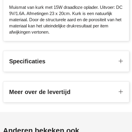
Muismat van kurk met 15W draadloze oplader. Uitvoer: DC
Stanley
9V/1.6A. Afmetingen 23 x 20cm. Kurk is een natuurlijk
materiaal. Door de structurele aard en de porositeit van het
Stilolinea
materiaal kan het uiteindelijke drukresultaat per item
afwijkingen vertonen.
STORMaxi
Swiss Peak
Specificaties
TACX
The One Towelling
Victorinox
Meer over de levertijd
Vinga
Waterman
Anderen bekeken ook