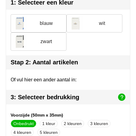
Join the pipe
Sportkleding
1: Selecteer een kleur
Kambukka
Tassen
blauw
wit
Lipton
Veiligheid, auto & fiets
zwart
MagLite
Vrije tijd, spellen & outdoor
Marksman
Werkkleding & bedrijfskleding
Stap 2: Aantal artikelen
Marvin's
Of vul hier een ander aantal in:
Mentos
3: Selecteer bedrukking
Mepal
MiniMAX
Voorzijde (50mm x 35mm)
Onbedrukt
1
2
3
Moleskine
4
5