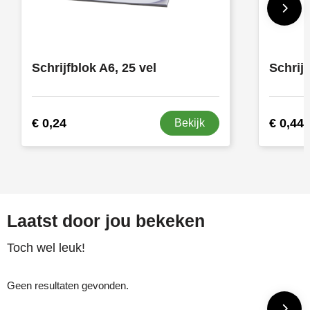
Schrijfblok A6, 25 vel
Schrijf
€ 0,24
€ 0,44
Bekijk
Laatst door jou bekeken
Toch wel leuk!
Geen resultaten gevonden.