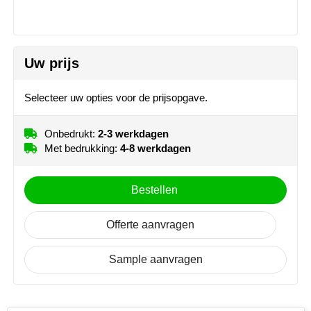
NoStress
Ocean Bottle
Uw prijs
Orrefors
Selecteer uw opties voor de prijsopgave.
Parker pennen
Onbedrukt:
2-3 werkdagen
Peekay
Met bedrukking:
4-8 werkdagen
Philips
Bestellen
Retulp
Offerte aanvragen
Senator
Sample aanvragen
Skross
Sophie Muval