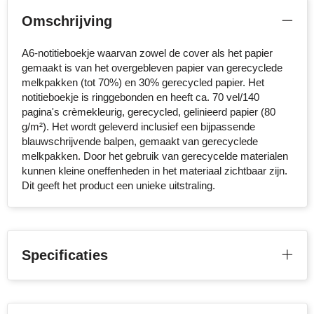
Omschrijving
Stanley
Stilolinea
A6-notitieboekje waarvan zowel de cover als het papier
gemaakt is van het overgebleven papier van gerecyclede
melkpakken (tot 70%) en 30% gerecycled papier. Het
STORMaxi
notitieboekje is ringgebonden en heeft ca. 70 vel/140
pagina's crèmekleurig, gerecycled, gelinieerd papier (80
Swiss Peak
g/m²). Het wordt geleverd inclusief een bijpassende
blauwschrijvende balpen, gemaakt van gerecyclede
TACX
melkpakken. Door het gebruik van gerecycelde materialen
kunnen kleine oneffenheden in het materiaal zichtbaar zijn.
The One Towelling
Dit geeft het product een unieke uitstraling.
Victorinox
Vinga
Specificaties
Waterman