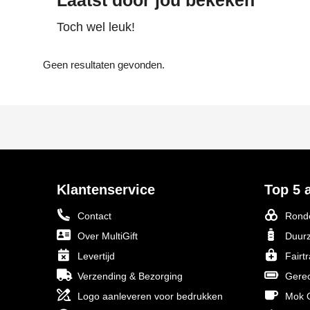
Laatst door jou bekeken
Toch wel leuk!
Geen resultaten gevonden.
Klantenservice
Top 5 a
Contact
Ronde
Over MultiGift
Duurz
Levertijd
Fairt
Verzending & Bezorging
Gerec
Logo aanleveren voor bedrukken
Mok O