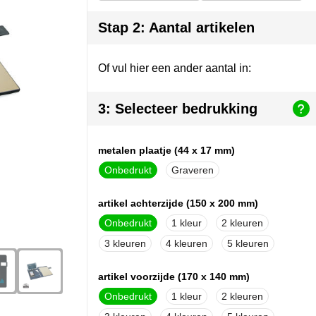
Stap 2: Aantal artikelen
Of vul hier een ander aantal in:
3: Selecteer bedrukking
metalen plaatje (44 x 17 mm)
Onbedrukt
Graveren
artikel achterzijde (150 x 200 mm)
Onbedrukt
1
2
3
4
5
artikel voorzijde (170 x 140 mm)
Onbedrukt
1
2