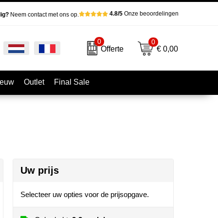
4.8/5
Onze beoordelingen
ig?
Neem contact met ons op.
0
0
€ 0,00
Offerte
ieuw
Outlet
Final Sale
Uw prijs
Selecteer uw opties voor de prijsopgave.