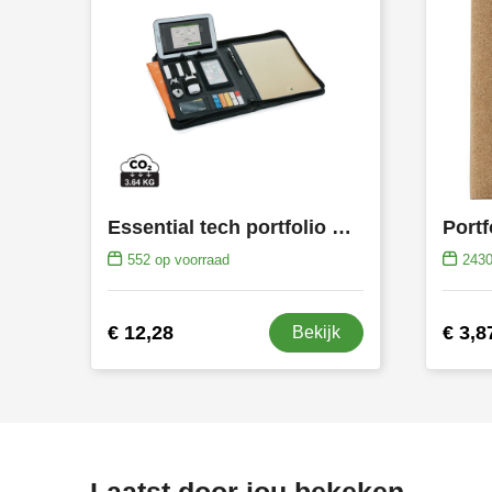
Essential tech portfolio met rits
552
op voorraad
243
€ 12,28
€ 3,8
Bekijk