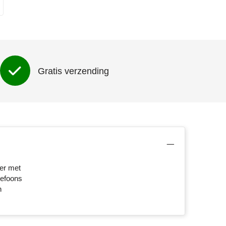
Gratis verzending
der met
lefoons
n