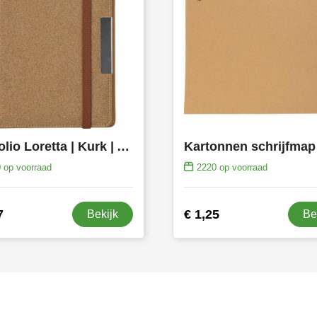
Portfolio Loretta | Kurk | A5 | Elastische bandsluiting
0
op voorraad
2220
op voorraad
7
€ 1,25
Bekijk
Be