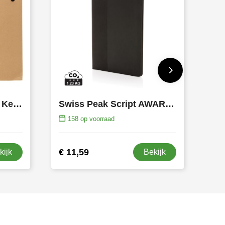
Kartonnen schrijfmap Keisha
Swiss Peak Script AWARE™ A4 portfolio
158
op voorraad
€ 11,59
kijk
Bekijk