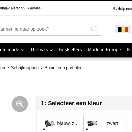
nding
Persoonlijk advies
Hulp nod
tom made
Thema's
Bestsellers
Made in Europe
N
len
Schrijfmappen
Basic tech portfolio
1: Selecteer een kleur
blauw, zwart
zwart