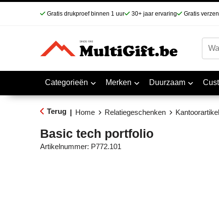
Gratis drukproef binnen 1 uur
30+ jaar ervaring
Gratis verze
Categorieën
Merken
Duurzaam
Cus
Terug
|
Home
Relatiegeschenken
Kantoorartike
Basic tech portfolio
Artikelnummer:
P772.101