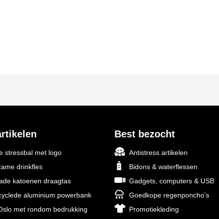
rtikelen
Best bezocht
 stressbal met logo
Antistress artikelen
ame drinkfles
Bidons & waterflessen
rade katoenen draagtas
Gadgets, computers & USB
yclede aluminium powerbank
Goedkope regenponcho's
slo met rondom bedrukking
Promotiekleding