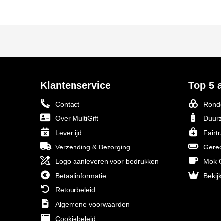
Klantenservice
Top 5 a
Contact
Ronde
Over MultiGift
Duurz
Levertijd
Fairt
Verzending & Bezorging
Gerec
Logo aanleveren voor bedrukken
Mok O
Betaalinformatie
Bekijk
Retourbeleid
Algemene voorwaarden
Cookiebeleid