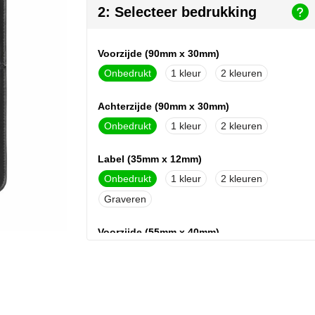
2: Selecteer bedrukking
Voorzijde (90mm x 30mm)
Onbedrukt
1
2
Achterzijde (90mm x 30mm)
Onbedrukt
1
2
Label (35mm x 12mm)
Onbedrukt
1
2
Graveren
Voorzijde (55mm x 40mm)
Onbedrukt
1
2
3
4
5
Voorzijde boven (55mm x 40mm)