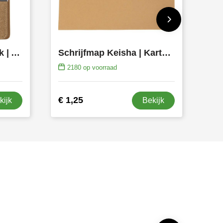
Portfolio Loretta | Kurk | A5 | Elastische bandsluiting
Schrijfmap Keisha | Karton | A4
2180
op voorraad
€ 1,25
kijk
Bekijk