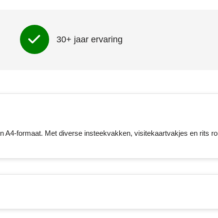
Onbedrukt
1
2
3
4
5
30+ jaar ervaring
Achterzijde (55mm x 40mm)
Onbedrukt
1
2
3
4
5
 A4-formaat. Met diverse insteekvakken, visitekaartvakjes en rits r