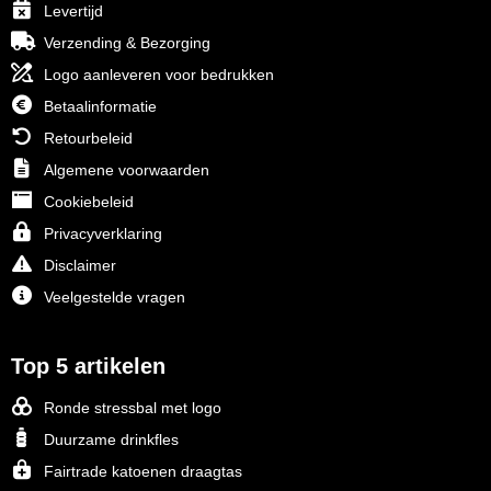
Join the pipe
Sportkleding
Levertijd
Verzending & Bezorging
Kambukka
Tassen
Logo aanleveren voor bedrukken
Lipton
Veiligheid, auto & fiets
Betaalinformatie
Retourbeleid
MagLite
Vrije tijd, spellen & outdoor
Algemene voorwaarden
Cookiebeleid
Marksman
Werkkleding & bedrijfskleding
Privacyverklaring
Marvin's
Disclaimer
Veelgestelde vragen
Mentos
Mepal
Top 5 artikelen
MiniMAX
Ronde stressbal met logo
Duurzame drinkfles
Moleskine
Fairtrade katoenen draagtas