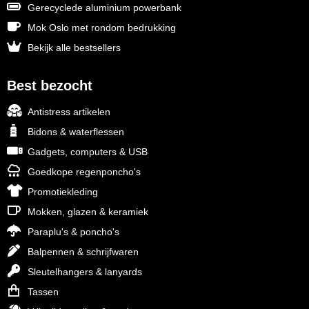
Gerecyclede aluminium powerbank
NoStress
Mok Oslo met rondom bedrukking
Ocean Bottle
Bekijk alle bestsellers
Orrefors
Best bezocht
Parker pennen
Antistress artikelen
Bidons & waterflessen
Peekay
Gadgets, computers & USB
Philips
Goedkope regenponcho's
Promotiekleding
Retulp
Mokken, glazen & keramiek
Paraplu's & poncho's
Senator
Balpennen & schrijfwaren
Skross
Sleutelhangers & lanyards
Tassen
Sophie Muval