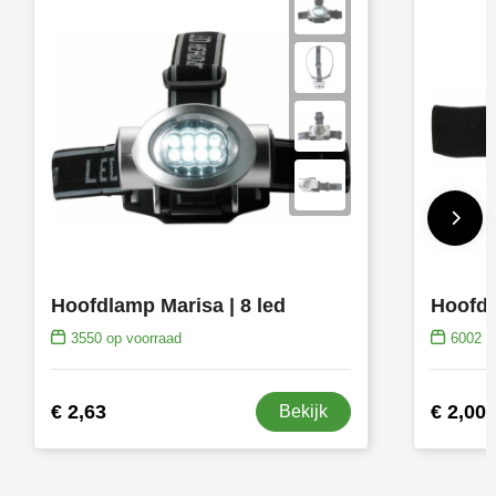
Hoofdlamp Marisa | 8 led
3550
op voorraad
6002
op
€ 2,63
€ 2,00
Bekijk