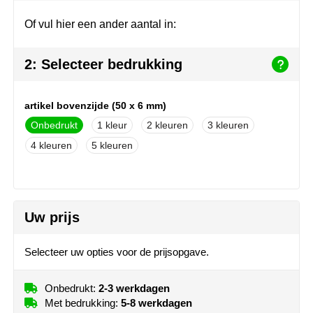
Join the pipe
Sportkleding
Of vul hier een ander aantal in:
Kambukka
Tassen
2: Selecteer bedrukking
Lipton
Veiligheid, auto & fiets
MagLite
Vrije tijd, spellen & outdoor
artikel bovenzijde (50 x 6 mm)
Onbedrukt
1
2
3
Marksman
Werkkleding & bedrijfskleding
4
5
Marvin's
Mentos
Uw prijs
Mepal
Selecteer uw opties voor de prijsopgave.
MiniMAX
Onbedrukt:
2-3 werkdagen
Moleskine
Met bedrukking:
5-8 werkdagen