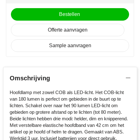
NoStress
Bestellen
Ocean Bottle
Offerte aanvragen
Orrefors
Sample aanvragen
Parker pennen
Peekay
Philips
Omschrijving
Retulp
Hoofdlamp met zowel COB als LED-licht. Het COB-licht
van 180 lumen is perfect om gebieden in de buurt op te
lichten. Schakel over naar het 90 lumen LED-licht om
Senator
gebieden op grotere afstand op te lichten (tot 80 meter).
Beide lichten hebben drie modi: helder, dim en knipperend.
Skross
Met verstelbare elastische hoofdband van 42 cm om het
artikel op je hoofd of helm te dragen. Gemaakt van ABS.
Sophie Muval
Werktijd 3 uur. Inclusief batterijen voor direct gebruik.