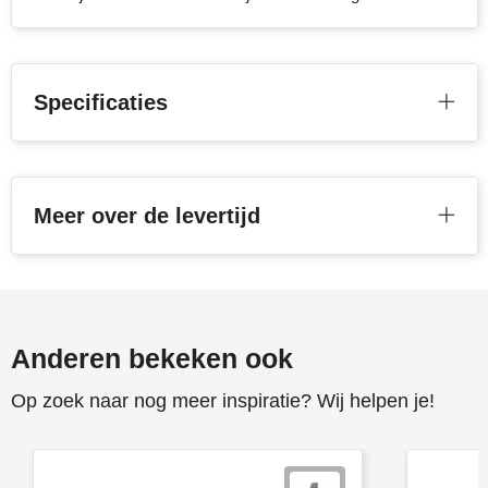
Stanley
Stilolinea
Specificaties
STORMaxi
Swiss Peak
Meer over de levertijd
TACX
The One Towelling
Victorinox
Anderen bekeken ook
Vinga
Op zoek naar nog meer inspiratie? Wij helpen je!
Waterman