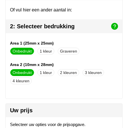
Join the pipe
Sportkleding
Of vul hier een ander aantal in:
Kambukka
Tassen
2: Selecteer bedrukking
Lipton
Veiligheid, auto & fiets
MagLite
Vrije tijd, spellen & outdoor
Area 1 (25mm x 25mm)
Onbedrukt
1
Graveren
Marksman
Werkkleding & bedrijfskleding
Area 2 (10mm x 28mm)
Marvin's
Onbedrukt
1
2
3
Mentos
4
Mepal
MiniMAX
Uw prijs
Moleskine
Selecteer uw opties voor de prijsopgave.