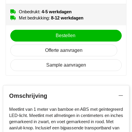
NoStress
Onbedrukt:
4-5 werkdagen
Met bedrukking:
8-12 werkdagen
Ocean Bottle
Orrefors
Bestellen
Parker pennen
Offerte aanvragen
Peekay
Sample aanvragen
Philips
Retulp
Omschrijving
Senator
Meetlint van 1 meter van bamboe en ABS met geïntegreerd
Skross
LED-licht. Meetlint met afmetingen in centimeters en inches
gemarkeerd in zwart, en voet gemarkeerd in rood. Met
Sophie Muval
aan/uit-knop. Inclusief een bijpassende transportband van