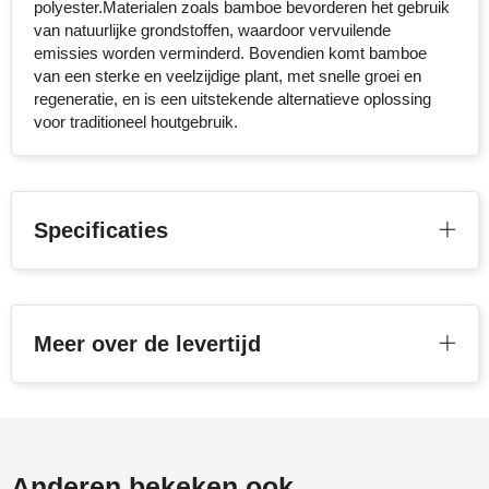
polyester.Materialen zoals bamboe bevorderen het gebruik
van natuurlijke grondstoffen, waardoor vervuilende
Stanley
emissies worden verminderd. Bovendien komt bamboe
van een sterke en veelzijdige plant, met snelle groei en
Stilolinea
regeneratie, en is een uitstekende alternatieve oplossing
voor traditioneel houtgebruik.
STORMaxi
Swiss Peak
Specificaties
TACX
The One Towelling
Victorinox
Meer over de levertijd
Vinga
Waterman
Anderen bekeken ook