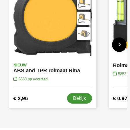
NIEUW
ABS and TPR rolmaat Rina
5852
op
5383
op voorraad
€ 2,96
€ 0,97
Bekijk