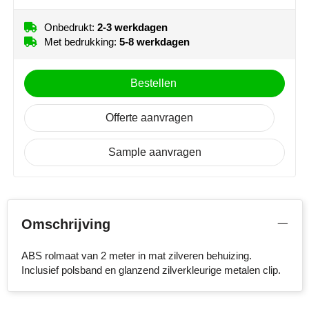
NoStress
Onbedrukt:
2-3 werkdagen
Met bedrukking:
5-8 werkdagen
Ocean Bottle
Orrefors
Bestellen
Parker pennen
Offerte aanvragen
Peekay
Sample aanvragen
Philips
Retulp
Omschrijving
Senator
ABS rolmaat van 2 meter in mat zilveren behuizing.
Skross
Inclusief polsband en glanzend zilverkleurige metalen clip.
Sophie Muval