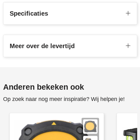
Stanley
Specificaties
Stilolinea
STORMaxi
Meer over de levertijd
Swiss Peak
TACX
The One Towelling
Anderen bekeken ook
Victorinox
Op zoek naar nog meer inspiratie? Wij helpen je!
Vinga
Waterman