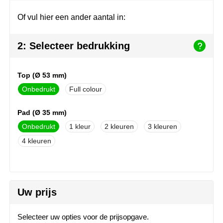
Join the pipe
Sportkleding
Of vul hier een ander aantal in:
Kambukka
Tassen
2: Selecteer bedrukking
Lipton
Veiligheid, auto & fiets
MagLite
Vrije tijd, spellen & outdoor
Top (Ø 53 mm)
Onbedrukt
Full colour
Marksman
Werkkleding & bedrijfskleding
Pad (Ø 35 mm)
Marvin's
Onbedrukt
1
2
3
Mentos
4
Mepal
MiniMAX
Uw prijs
Moleskine
Selecteer uw opties voor de prijsopgave.