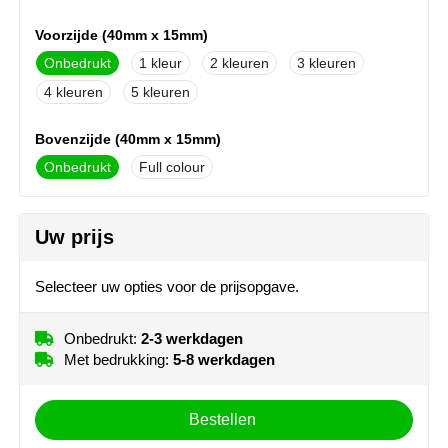
NoStress
Voorzijde (40mm x 15mm)
Ocean Bottle
Onbedrukt
1
2
3
4
5
Orrefors
Bovenzijde (40mm x 15mm)
Parker pennen
Onbedrukt
Full colour
Peekay
Uw prijs
Philips
Selecteer uw opties voor de prijsopgave.
Retulp
Senator
Onbedrukt:
2-3 werkdagen
Met bedrukking:
5-8 werkdagen
Skross
Bestellen
Sophie Muval