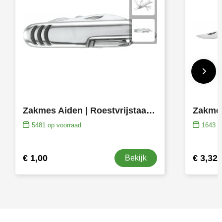
Zakmes Aiden | Roestvrijstaal | 7 stuks
Zakmes
5481
op voorraad
1643
op
€ 1,00
€ 3,32
Bekijk