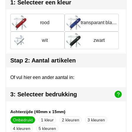
Join the pipe
Sportkleding
1: Selecteer een kleur
Kambukka
Tassen
rood
transparant blauw
Lipton
Veiligheid, auto & fiets
wit
zwart
MagLite
Vrije tijd, spellen & outdoor
Marksman
Werkkleding & bedrijfskleding
Stap 2: Aantal artikelen
Marvin's
Of vul hier een ander aantal in:
Mentos
3: Selecteer bedrukking
Mepal
MiniMAX
Achterzijde (40mm x 15mm)
Onbedrukt
1
2
3
Moleskine
4
5