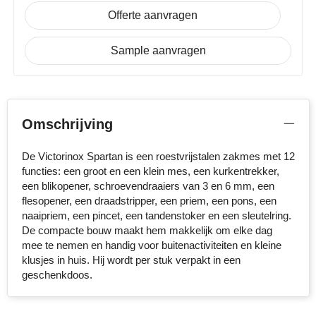
Offerte aanvragen
Stanley
Sample aanvragen
Stilolinea
STORMaxi
Swiss Peak
Omschrijving
TACX
De Victorinox Spartan is een roestvrijstalen zakmes met 12
functies: een groot en een klein mes, een kurkentrekker,
The One Towelling
een blikopener, schroevendraaiers van 3 en 6 mm, een
flesopener, een draadstripper, een priem, een pons, een
Victorinox
naaipriem, een pincet, een tandenstoker en een sleutelring.
De compacte bouw maakt hem makkelijk om elke dag
mee te nemen en handig voor buitenactiviteiten en kleine
Vinga
klusjes in huis. Hij wordt per stuk verpakt in een
geschenkdoos.
Waterman