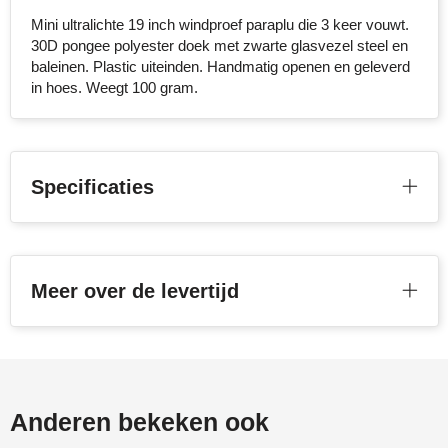
Mini ultralichte 19 inch windproef paraplu die 3 keer vouwt.
Stanley
30D pongee polyester doek met zwarte glasvezel steel en
baleinen. Plastic uiteinden. Handmatig openen en geleverd
Stilolinea
in hoes. Weegt 100 gram.
STORMaxi
Swiss Peak
Specificaties
TACX
The One Towelling
Meer over de levertijd
Victorinox
Vinga
Waterman
Anderen bekeken ook