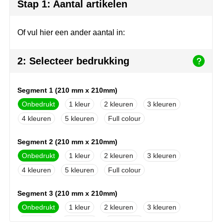
Join the pipe
Sportkleding
Stap 1: Aantal artikelen
Kambukka
Tassen
Of vul hier een ander aantal in:
Lipton
Veiligheid, auto & fiets
2: Selecteer bedrukking
MagLite
Vrije tijd, spellen & outdoor
Segment 1 (210 mm x 210mm)
Marksman
Werkkleding & bedrijfskleding
Onbedrukt
1
2
3
Marvin's
4
5
Full colour
Mentos
Segment 2 (210 mm x 210mm)
Onbedrukt
1
2
3
Mepal
4
5
Full colour
MiniMAX
Segment 3 (210 mm x 210mm)
Moleskine
Onbedrukt
1
2
3
4
5
Full colour