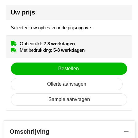
NoStress
Uw prijs
Segment 4 (210 mm x 210mm)
Ocean Bottle
Onbedrukt
1
2
3
Selecteer uw opties voor de prijsopgave.
4
5
Full colour
Orrefors
Onbedrukt:
2-3 werkdagen
Pouch (40 mm x 80mm)
Parker pennen
Met bedrukking:
5-8 werkdagen
Onbedrukt
1
2
3
Peekay
4
5
Full colour
Bestellen
Philips
Offerte aanvragen
Retulp
Sample aanvragen
Senator
Skross
Omschrijving
Sophie Muval