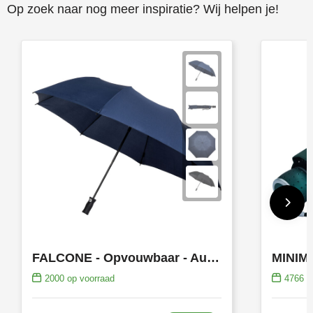
Op zoek naar nog meer inspiratie? Wij helpen je!
FALCONE - Opvouwbaar - Automaat - Windproof - 120 cm
2000
op voorraad
4766
op