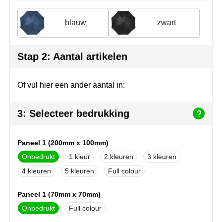
Join the pipe
Sportkleding
blauw
zwart
Kambukka
Tassen
Lipton
Veiligheid, auto & fiets
Stap 2: Aantal artikelen
MagLite
Vrije tijd, spellen & outdoor
Of vul hier een ander aantal in:
Marksman
Werkkleding & bedrijfskleding
3: Selecteer bedrukking
Marvin's
Mentos
Paneel 1 (200mm x 100mm)
Onbedrukt
1
2
3
Mepal
4
5
Full colour
MiniMAX
Paneel 1 (70mm x 70mm)
Moleskine
Onbedrukt
Full colour