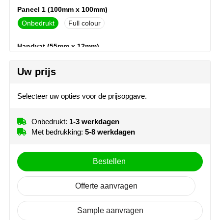
NoStress
Paneel 1 (100mm x 100mm)
Onbedrukt
Full colour
Ocean Bottle
Handvat (55mm x 12mm)
Orrefors
Onbedrukt
1
2
3
Uw prijs
4
5
Parker pennen
Selecteer uw opties voor de prijsopgave.
Handvat (60mm x 12mm)
Peekay
Onbedrukt
1
2
Philips
Onbedrukt:
1-3 werkdagen
Met bedrukking:
5-8 werkdagen
Retulp
Bestellen
Senator
Offerte aanvragen
Skross
Sample aanvragen
Sophie Muval