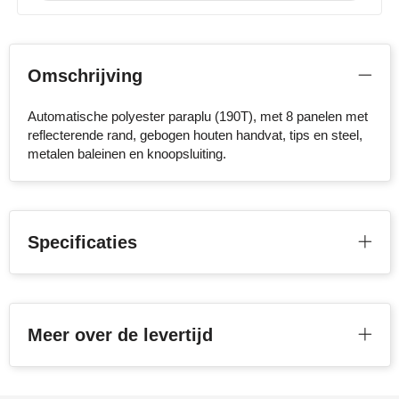
Stanley
Stilolinea
Omschrijving
STORMaxi
Automatische polyester paraplu (190T), met 8 panelen met
reflecterende rand, gebogen houten handvat, tips en steel,
Swiss Peak
metalen baleinen en knoopsluiting.
TACX
The One Towelling
Specificaties
Victorinox
Vinga
Meer over de levertijd
Waterman