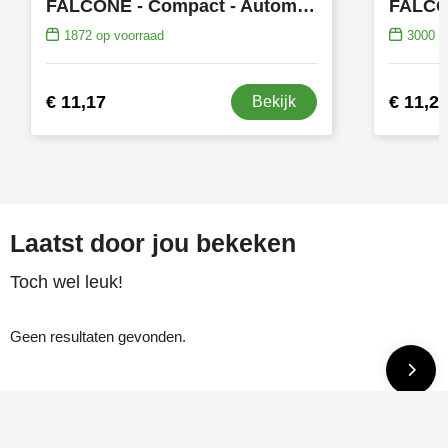
FALCONE - Compact - Automaat - Windproof - 110 cm
1872
op voorraad
3000
op
€ 11,17
€ 11,2
Bekijk
Laatst door jou bekeken
Toch wel leuk!
Geen resultaten gevonden.