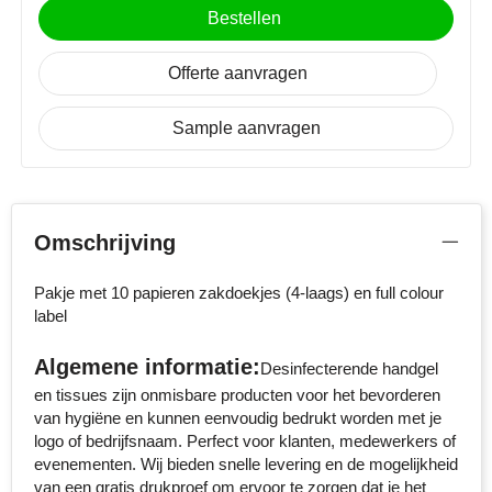
NoStress
Bestellen
Ocean Bottle
Offerte aanvragen
Orrefors
Sample aanvragen
Parker pennen
Peekay
Omschrijving
Philips
Pakje met 10 papieren zakdoekjes (4-laags) en full colour
label
Retulp
Algemene informatie:
Desinfecterende handgel
Senator
en tissues zijn onmisbare producten voor het bevorderen
van hygiëne en kunnen eenvoudig bedrukt worden met je
Skross
logo of bedrijfsnaam. Perfect voor klanten, medewerkers of
evenementen. Wij bieden snelle levering en de mogelijkheid
Sophie Muval
van een gratis drukproef om ervoor te zorgen dat je het