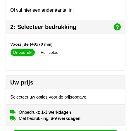
Join the pipe
Sportkleding
Of vul hier een ander aantal in:
Kambukka
Tassen
2: Selecteer bedrukking
Lipton
Veiligheid, auto & fiets
MagLite
Vrije tijd, spellen & outdoor
Voorzijde (40x70 mm)
Onbedrukt
Full colour
Marksman
Werkkleding & bedrijfskleding
Marvin's
Uw prijs
Mentos
Mepal
Selecteer uw opties voor de prijsopgave.
MiniMAX
Onbedrukt:
1-3 werkdagen
Met bedrukking:
6-9 werkdagen
Moleskine