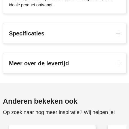
ideale product ontvangt.
Stanley
Stilolinea
Specificaties
STORMaxi
Swiss Peak
TACX
Meer over de levertijd
The One Towelling
Victorinox
Anderen bekeken ook
Vinga
Op zoek naar nog meer inspiratie? Wij helpen je!
Waterman