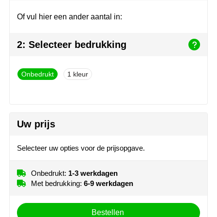
Join the pipe
Sportkleding
Of vul hier een ander aantal in:
Kambukka
Tassen
2: Selecteer bedrukking
Lipton
Veiligheid, auto & fiets
MagLite
Vrije tijd, spellen & outdoor
Onbedrukt
1
Marksman
Werkkleding & bedrijfskleding
Marvin's
Uw prijs
Mentos
Selecteer uw opties voor de prijsopgave.
Mepal
Onbedrukt:
1-3 werkdagen
MiniMAX
Met bedrukking:
6-9 werkdagen
Moleskine
Bestellen