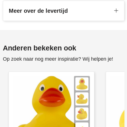
Stanley
Meer over de levertijd
Stilolinea
STORMaxi
Anderen bekeken ook
Swiss Peak
Op zoek naar nog meer inspiratie? Wij helpen je!
TACX
The One Towelling
Victorinox
Vinga
Waterman