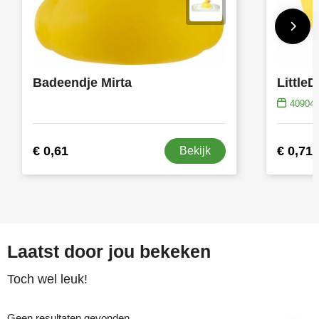
Badeendje Mirta
Little
40904
€ 0,61
€ 0,71
Bekijk
Laatst door jou bekeken
Toch wel leuk!
Geen resultaten gevonden.