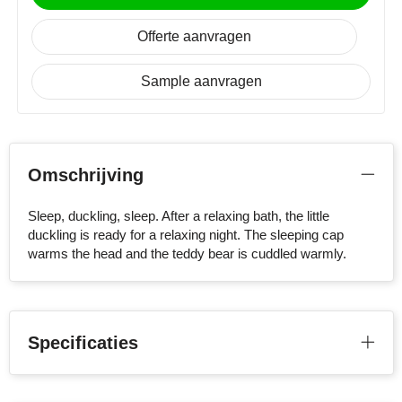
NoStress
Offerte aanvragen
Ocean Bottle
Sample aanvragen
Orrefors
Parker pennen
Omschrijving
Peekay
Sleep, duckling, sleep. After a relaxing bath, the little
Philips
duckling is ready for a relaxing night. The sleeping cap
warms the head and the teddy bear is cuddled warmly.
Retulp
Senator
Specificaties
Skross
Sophie Muval