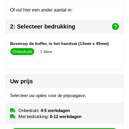
Join the pipe
Sportkleding
Of vul hier een ander aantal in:
Kambukka
Tassen
2: Selecteer bedrukking
Lipton
Veiligheid, auto & fiets
MagLite
Vrije tijd, spellen & outdoor
Bovenop de koffer, in het handvat (13mm x 45mm)
Onbedrukt
1
Marksman
Werkkleding & bedrijfskleding
Marvin's
Uw prijs
Mentos
Mepal
Selecteer uw opties voor de prijsopgave.
MiniMAX
Onbedrukt:
4-5 werkdagen
Met bedrukking:
8-12 werkdagen
Moleskine