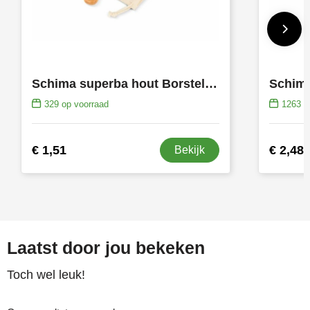
Schima superba hout Borstel & Spiegel set
329
op voorraad
1263
op
€ 1,51
€ 2,48
Bekijk
Laatst door jou bekeken
Toch wel leuk!