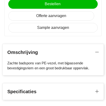
NoStress
Bestellen
Ocean Bottle
Offerte aanvragen
Orrefors
Sample aanvragen
Parker pennen
Peekay
Omschrijving
Philips
Zachte badspons van PE-vezel, met bijpassende
bevestigingsriem en een groot bedrukbaar oppervlak.
Retulp
Senator
Skross
Specificaties
Sophie Muval