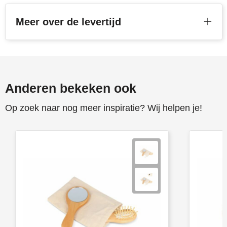
Stanley
Meer over de levertijd
Stilolinea
STORMaxi
Swiss Peak
Anderen bekeken ook
Op zoek naar nog meer inspiratie? Wij helpen je!
TACX
The One Towelling
Victorinox
Vinga
Waterman