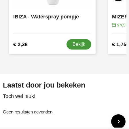
IBIZA - Waterspray pompje
9765
op
€ 2,38
€ 1,75
Bekijk
Laatst door jou bekeken
Toch wel leuk!
Geen resultaten gevonden.