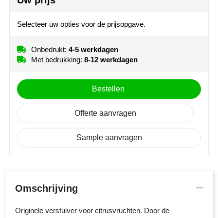
Uw prijs
NoStress
Selecteer uw opties voor de prijsopgave.
Ocean Bottle
Onbedrukt:
4-5 werkdagen
Orrefors
Met bedrukking:
8-12 werkdagen
Parker pennen
Bestellen
Peekay
Offerte aanvragen
Philips
Sample aanvragen
Retulp
Senator
Skross
Omschrijving
Sophie Muval
Originele verstuiver voor citrusvruchten. Door de