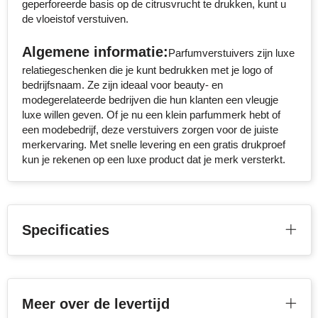
geperforeerde basis op de citrusvrucht te drukken, kunt u
de vloeistof verstuiven.
Stanley
Algemene informatie:
Stilolinea
Parfumverstuivers zijn luxe
relatiegeschenken die je kunt bedrukken met je logo of
bedrijfsnaam. Ze zijn ideaal voor beauty- en
STORMaxi
modegerelateerde bedrijven die hun klanten een vleugje
luxe willen geven. Of je nu een klein parfummerk hebt of
Swiss Peak
een modebedrijf, deze verstuivers zorgen voor de juiste
merkervaring. Met snelle levering en een gratis drukproef
TACX
kun je rekenen op een luxe product dat je merk versterkt.
The One Towelling
Victorinox
Specificaties
Vinga
Waterman
Meer over de levertijd