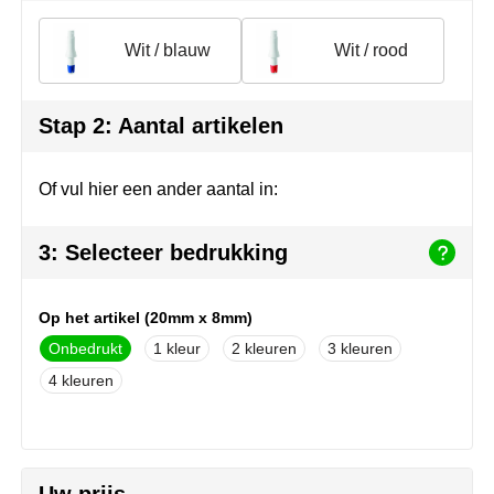
Join the pipe
Sportkleding
Wit / blauw
Wit / rood
Kambukka
Tassen
Lipton
Veiligheid, auto & fiets
Stap 2: Aantal artikelen
MagLite
Vrije tijd, spellen & outdoor
Of vul hier een ander aantal in:
Marksman
Werkkleding & bedrijfskleding
3: Selecteer bedrukking
Marvin's
Mentos
Op het artikel (20mm x 8mm)
Onbedrukt
1
2
3
Mepal
4
MiniMAX
Moleskine