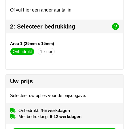
Join the pipe
Sportkleding
Of vul hier een ander aantal in:
Kambukka
Tassen
2: Selecteer bedrukking
Lipton
Veiligheid, auto & fiets
MagLite
Vrije tijd, spellen & outdoor
Area 1 (25mm x 15mm)
Onbedrukt
1
Marksman
Werkkleding & bedrijfskleding
Marvin's
Uw prijs
Mentos
Mepal
Selecteer uw opties voor de prijsopgave.
MiniMAX
Onbedrukt:
4-5 werkdagen
Met bedrukking:
8-12 werkdagen
Moleskine