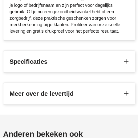
je logo of bedrijfsnaam en zijn perfect voor dagelijks
Stanley
gebruik. Of je nu een gezondheidswinkel hebt of een
zorgbedrijf, deze praktische geschenken zorgen voor
Stilolinea
merkherkenning bij je klanten. Profiteer van onze snelle
levering en gratis drukproef voor het perfecte resultaat.
STORMaxi
Swiss Peak
Specificaties
TACX
The One Towelling
Meer over de levertijd
Victorinox
Vinga
Waterman
Anderen bekeken ook