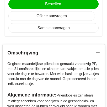
NoStress
Bestellen
Ocean Bottle
Offerte aanvragen
Orrefors
Sample aanvragen
Parker pennen
Peekay
Omschrijving
Philips
Originele maandelijkse pillendoos gemaakt van stevig PP,
met 31 onafhankelijke en uitneembare vakjes om alle pillen
Retulp
voor die dag in te bewaren. Met witte basis en grijze vakjes
bedrukt met de dag van de maand. Gepresenteerd in een
Senator
individueel zakje.
Skross
Algemene informatie:
Pillendoosjes zijn ideale
relatiegeschenken voor bedrijven in de gezondheids- en
Sophie Muval
welzijnssector. Ze kunnen eenvoudig bedrukt worden met