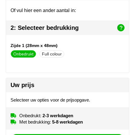
Join the pipe
Sportkleding
Of vul hier een ander aantal in:
Kambukka
Tassen
2: Selecteer bedrukking
Lipton
Veiligheid, auto & fiets
MagLite
Vrije tijd, spellen & outdoor
Zijde 1 (28mm x 48mm)
Onbedrukt
Full colour
Marksman
Werkkleding & bedrijfskleding
Marvin's
Uw prijs
Mentos
Mepal
Selecteer uw opties voor de prijsopgave.
MiniMAX
Onbedrukt:
2-3 werkdagen
Met bedrukking:
5-8 werkdagen
Moleskine