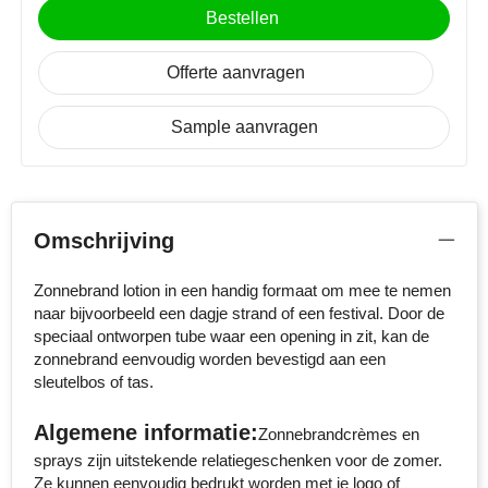
NoStress
Bestellen
Ocean Bottle
Offerte aanvragen
Orrefors
Sample aanvragen
Parker pennen
Peekay
Omschrijving
Philips
Zonnebrand lotion in een handig formaat om mee te nemen
naar bijvoorbeeld een dagje strand of een festival. Door de
Retulp
speciaal ontworpen tube waar een opening in zit, kan de
zonnebrand eenvoudig worden bevestigd aan een
Senator
sleutelbos of tas.
Skross
Algemene informatie:
Zonnebrandcrèmes en
sprays zijn uitstekende relatiegeschenken voor de zomer.
Sophie Muval
Ze kunnen eenvoudig bedrukt worden met je logo of