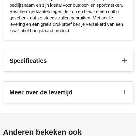
bedrijfsnaam en zijn ideaal voor outdoor- en sportmerken.
Stanley
Bescherm je klanten tegen de zon en bied ze een nuttig
geschenk dat ze steeds zullen gebruiken. Met snelle
Stilolinea
levering en een gratis drukproef ben je verzekerd van een
kwalitatief hoogstaand product.
STORMaxi
Swiss Peak
Specificaties
TACX
The One Towelling
Meer over de levertijd
Victorinox
Vinga
Waterman
Anderen bekeken ook