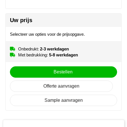
NoStress
Ocean Bottle
Uw prijs
Orrefors
Selecteer uw opties voor de prijsopgave.
Parker pennen
Onbedrukt:
2-3 werkdagen
Met bedrukking:
5-8 werkdagen
Peekay
Philips
Bestellen
Retulp
Offerte aanvragen
Senator
Sample aanvragen
Skross
Sophie Muval