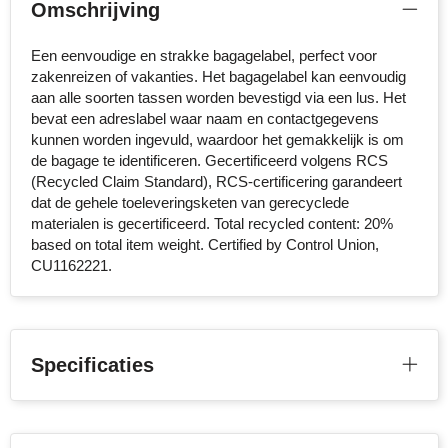
Omschrijving
Stanley
Een eenvoudige en strakke bagagelabel, perfect voor
Stilolinea
zakenreizen of vakanties. Het bagagelabel kan eenvoudig
aan alle soorten tassen worden bevestigd via een lus. Het
bevat een adreslabel waar naam en contactgegevens
STORMaxi
kunnen worden ingevuld, waardoor het gemakkelijk is om
de bagage te identificeren. Gecertificeerd volgens RCS
Swiss Peak
(Recycled Claim Standard), RCS-certificering garandeert
dat de gehele toeleveringsketen van gerecyclede
TACX
materialen is gecertificeerd. Total recycled content: 20%
based on total item weight. Certified by Control Union,
The One Towelling
CU1162221.
Victorinox
Vinga
Specificaties
Waterman