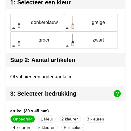
Join the pipe
Sportkleding
1: Selecteer een kleur
Kambukka
Tassen
donkerblauw
greige
Lipton
Veiligheid, auto & fiets
groen
zwart
MagLite
Vrije tijd, spellen & outdoor
Marksman
Werkkleding & bedrijfskleding
Stap 2: Aantal artikelen
Marvin's
Of vul hier een ander aantal in:
Mentos
3: Selecteer bedrukking
Mepal
MiniMAX
artikel (30 x 45 mm)
Onbedrukt
1
2
3
Moleskine
4
5
Full colour