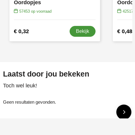
Oordopjes
Oordop
57453
op voorraad
42517
€ 0,32
€ 0,48
Bekijk
Laatst door jou bekeken
Toch wel leuk!
Geen resultaten gevonden.