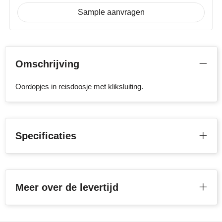
Sample aanvragen
Stanley
Stilolinea
STORMaxi
Omschrijving
Swiss Peak
Oordopjes in reisdoosje met kliksluiting.
TACX
The One Towelling
Specificaties
Victorinox
Vinga
Meer over de levertijd
Waterman