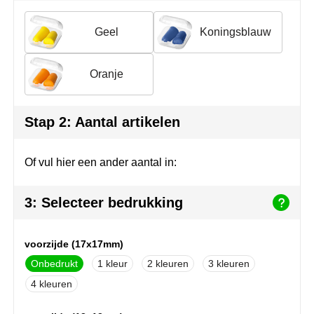
Join the pipe
Sportkleding
Geel
Koningsblauw
Kambukka
Tassen
Lipton
Veiligheid, auto & fiets
Oranje
MagLite
Vrije tijd, spellen & outdoor
Stap 2: Aantal artikelen
Marksman
Werkkleding & bedrijfskleding
Of vul hier een ander aantal in:
Marvin's
Mentos
3: Selecteer bedrukking
Mepal
voorzijde (17x17mm)
MiniMAX
Onbedrukt
1
2
3
4
Moleskine