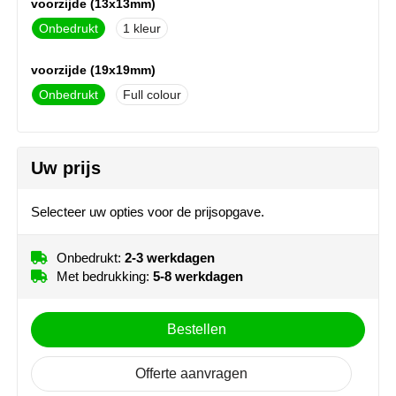
voorzijde (13x13mm)
NoStress
Onbedrukt
1
Ocean Bottle
voorzijde (19x19mm)
Onbedrukt
Full colour
Orrefors
Parker pennen
Uw prijs
Peekay
Selecteer uw opties voor de prijsopgave.
Philips
Onbedrukt:
2-3 werkdagen
Retulp
Met bedrukking:
5-8 werkdagen
Senator
Bestellen
Skross
Offerte aanvragen
Sophie Muval