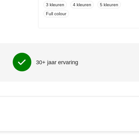
3
4
5
Full colour
Voorzijde (70mm x 60mm)
Onbedrukt
1
2
3
4
5
Full colour
30+ jaar ervaring
Achterzijde (90mm x 60mm)
Onbedrukt
1
2
3
4
5
Full colour