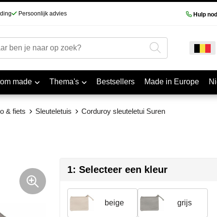
nding
Persoonlijk advies
Hulp nod
tom made
Thema's
Bestsellers
Made in Europe
N
o & fiets
Sleuteletuis
Corduroy sleuteletui Suren
1: Selecteer een kleur
beige
grijs