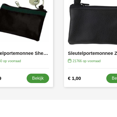
Sleutelportemonnee Sheridan
60
op voorraad
21766
op voorraad
9
€ 1,00
Bekijk
Be