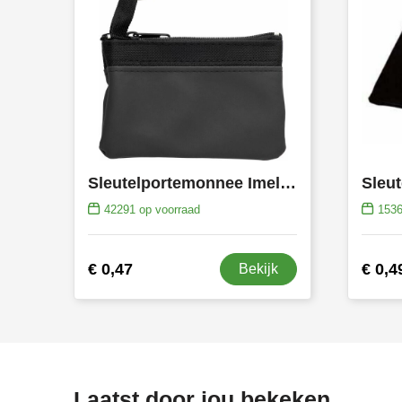
Sleutelportemonnee Imelda
42291
op voorraad
153
€ 0,47
€ 0,4
Bekijk
Laatst door jou bekeken