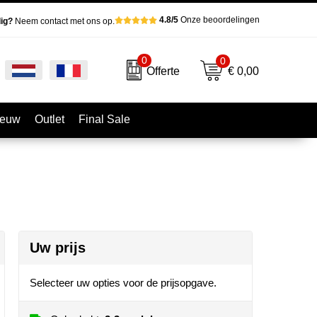
4.8/5
Onze beoordelingen
ig?
Neem contact met ons op.
0
0
€ 0,00
Offerte
ieuw
Outlet
Final Sale
Uw prijs
Selecteer uw opties voor de prijsopgave.