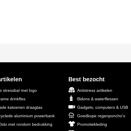
rtikelen
Best bezocht
 stressbal met logo
Antistress artikelen
ame drinkfles
Bidons & waterflessen
rade katoenen draagtas
Gadgets, computers & USB
yclede aluminium powerbank
Goedkope regenponcho's
slo met rondom bedrukking
Promotiekleding