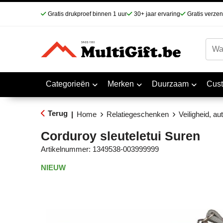
Gratis drukproef binnen 1 uur
30+ jaar ervaring
Gratis verze
Categorieën
Merken
Duurzaam
Cus
Terug
|
Home
Relatiegeschenken
Veiligheid, aut
Corduroy sleuteletui Suren
Artikelnummer:
1349538-003999999
NIEUW