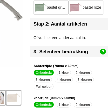
pastel groen
pastel roze
Stap 2: Aantal artikelen
Of vul hier een ander aantal in:
3: Selecteer bedrukking
Achterzijde (70mm x 60mm)
Onbedrukt
1
2
3
4
5
Full colour
Voorzijde (90mm x 60mm)
Onbedrukt
1
2