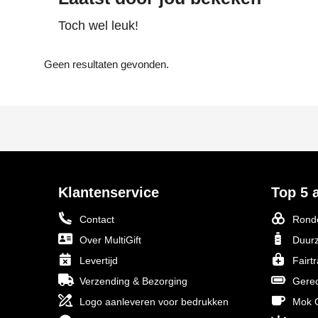
Toch wel leuk!
Geen resultaten gevonden.
Klantenservice
Top 5 a
Contact
Ronde
Over MultiGift
Duurz
Levertijd
Fairt
Verzending & Bezorging
Gerec
Logo aanleveren voor bedrukken
Mok O