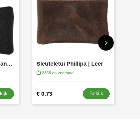
Sleutelportemonnee Zander | Leer
Sleuteletui Phillipa | Leer
8868
op voorraad
€ 0,73
kijk
Bekijk