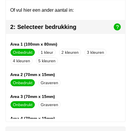
Join the pipe
Sportkleding
Of vul hier een ander aantal in:
Kambukka
Tassen
2: Selecteer bedrukking
Lipton
Veiligheid, auto & fiets
MagLite
Vrije tijd, spellen & outdoor
Area 1 (100mm x 80mm)
Onbedrukt
1
2
3
Marksman
Werkkleding & bedrijfskleding
4
5
Marvin's
Area 2 (70mm x 15mm)
Mentos
Onbedrukt
Graveren
Mepal
Area 3 (70mm x 15mm)
Onbedrukt
Graveren
MiniMAX
Area 4 (70mm x 15mm)
Moleskine
Onbedrukt
Graveren