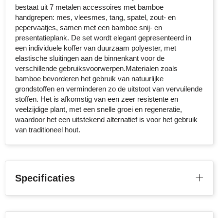
bestaat uit 7 metalen accessoires met bamboe
Stanley
handgrepen: mes, vleesmes, tang, spatel, zout- en
pepervaatjes, samen met een bamboe snij- en
Stilolinea
presentatieplank. De set wordt elegant gepresenteerd in
een individuele koffer van duurzaam polyester, met
elastische sluitingen aan de binnenkant voor de
STORMaxi
verschillende gebruiksvoorwerpen.Materialen zoals
bamboe bevorderen het gebruik van natuurlijke
Swiss Peak
grondstoffen en verminderen zo de uitstoot van vervuilende
stoffen. Het is afkomstig van een zeer resistente en
TACX
veelzijdige plant, met een snelle groei en regeneratie,
waardoor het een uitstekend alternatief is voor het gebruik
The One Towelling
van traditioneel hout.
Victorinox
Vinga
Specificaties
Waterman