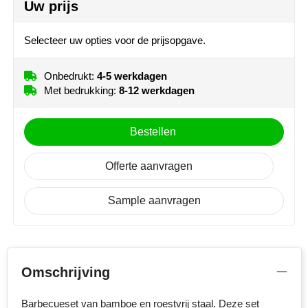
Uw prijs
NoStress
Area 5 (70mm x 15mm)
Selecteer uw opties voor de prijsopgave.
Onbedrukt
Graveren
Ocean Bottle
Area 6 (70mm x 15mm)
Orrefors
Onbedrukt:
4-5 werkdagen
Met bedrukking:
8-12 werkdagen
Onbedrukt
Graveren
Parker pennen
Area 7 (10mm x 15mm)
Bestellen
Peekay
Onbedrukt
Graveren
Offerte aanvragen
Philips
Area 8 (10mm x 15mm)
Onbedrukt
Graveren
Sample aanvragen
Retulp
Senator
Skross
Omschrijving
Sophie Muval
Barbecueset van bamboe en roestvrij staal. Deze set