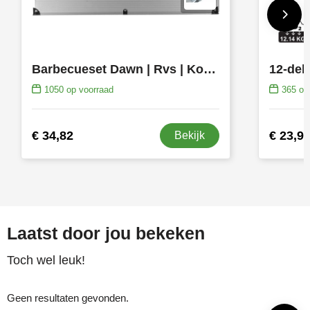
Barbecueset Dawn | Rvs | Koffer
1050
op voorraad
365
op 
€ 34,82
€ 23,9
Bekijk
Laatst door jou bekeken
Toch wel leuk!
Geen resultaten gevonden.