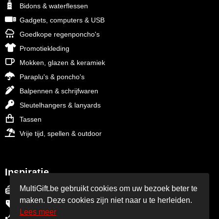
Bidons & waterflessen
Gadgets, computers & USB
Goedkope regenponcho's
Promotiekleding
Mokken, glazen & keramiek
Paraplu's & poncho's
Balpennen & schrijfwaren
Sleutelhangers & lanyards
Tassen
Vrije tijd, spellen & outdoor
Inspiratie
MultiGift.be gebruikt cookies om uw bezoek beter te
Final Sale - SOLDES - OP=OP
maken. Deze cookies zijn niet naar u te herleiden.
Relatiegeschenken outlet
Lees meer