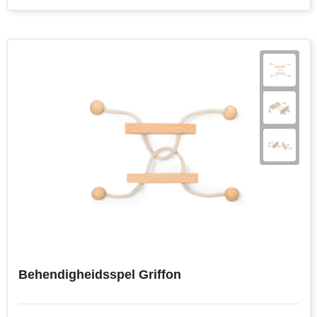
Join the pipe
Sportkleding
Kambukka
Tassen
Lipton
Veiligheid, auto & fiets
MagLite
Vrije tijd, spellen & outdoor
Marksman
Werkkleding & bedrijfskleding
Marvin's
Mentos
Mepal
MiniMAX
Behendigheidsspel Griffon
Moleskine